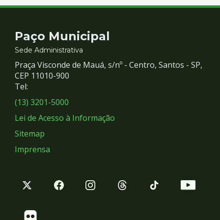
Contato
Paço Municipal
e
Sede Administrativa
Praça Visconde de Mauá, s/nº - Centro, Santos - SP,
Redes
CEP 11010-900
Tel:
Sociais
(13) 3201-5000
Lei de Acesso à Informação
Sitemap
Imprensa