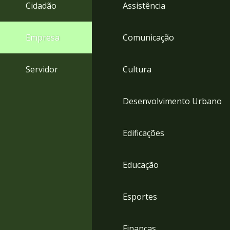
4
Cidadão
Assistência
Acessibilidade
5
Empresa
Comunicação
Servidor
Cultura
Desenvolvimento Urbano
Edificações
Educação
Esportes
Finanças