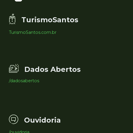
TurismoSantos
TurismoSantos.com.br
Dados Abertos
/dadosabertos
Ouvidoria
/ouvidoria