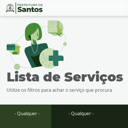
Ir
Conteúdo
para
o
conteúdo
1
Ir
para
o
menu
Lista de Serviços
2
Ir
para
Utilize os filtros para achar o serviço que procura
busca
3
Ir
para
- Qualquer -
- Qualquer -
o
rodapé