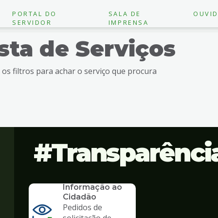
PORTAL DO
SALA DE
OUVID
SERVIDOR
IMPRENSA
ista de Serviços
e os filtros para achar o serviço que procura
Transparênci
SERVICO
SIC - Serviço de
Informação ao
Cidadão
Pedidos de