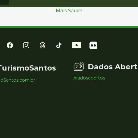
Mais Saúde
Dados Abert
TurismoSantos
/dadosabertos
moSantos.com.br