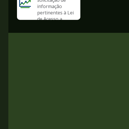
solicitação de
informação
pertinentes à Lei
de Acesso a
Informação