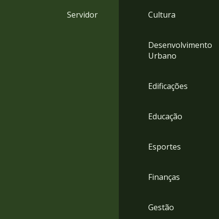
4
Servidor
Cultura
Acessibilidade
5
Desenvolvimento
Urbano
Edificações
Educação
Esportes
Finanças
Gestão