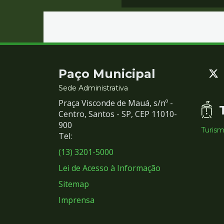
Contato
Paço Municipal
e
Sede Administrativa
Praça Visconde de Mauá, s/nº -
Redes
Centro, Santos - SP, CEP 11010-
900
Turis
Sociais
Tel:
(13) 3201-5000
Lei de Acesso à Informação
Sitemap
Imprensa