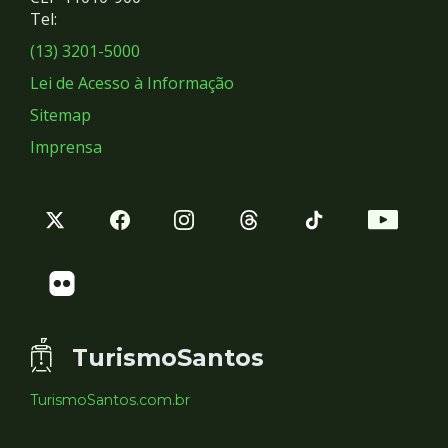
Redes
Tel:
Sociais
(13) 3201-5000
Lei de Acesso à Informação
Sitemap
Imprensa
TurismoSantos
TurismoSantos.com.br