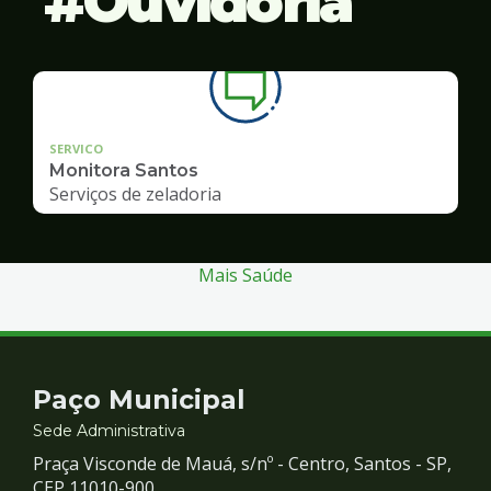
Ouvidoria
SERVICO
Monitora Santos
Serviços de zeladoria
Mais Saúde
Contato
Paço Municipal
e
Sede Administrativa
Praça Visconde de Mauá, s/nº - Centro, Santos - SP,
CEP 11010-900