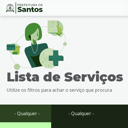
Ir
Conteúdo
para
o
conteúdo
1
Ir
para
o
menu
Lista de Serviços
2
Ir
para
Utilize os filtros para achar o serviço que procura
busca
3
Ir
para
- Qualquer -
- Qualquer -
o
rodapé