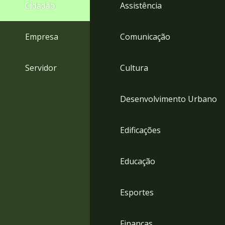
4
Cidadão
Assistência
Acessibilidade
5
Empresa
Comunicação
Servidor
Cultura
Desenvolvimento Urbano
Edificações
Educação
Esportes
Finanças