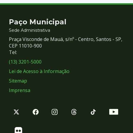
Contato
Paço Municipal
e
Sede Administrativa
Praça Visconde de Mauá, s/nº - Centro, Santos - SP,
Redes
CEP 11010-900
Tel:
Sociais
(13) 3201-5000
Lei de Acesso à Informação
Sitemap
Imprensa