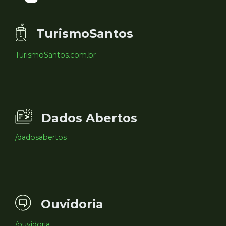
TurismoSantos
TurismoSantos.com.br
Dados Abertos
/dadosabertos
Ouvidoria
/ouvidoria