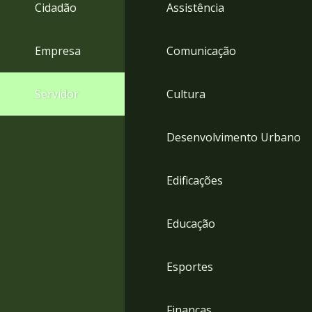
4
Cidadão
Assistência
Acessibilidade
5
Empresa
Comunicação
Servidor
Cultura
Desenvolvimento Urbano
Edificações
Educação
Esportes
Finanças