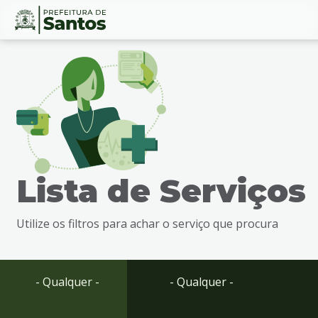
Ir
Conteúdo
para
o
conteúdo
1
Ir
para
o
menu
Lista de Serviços
2
Ir
para
Utilize os filtros para achar o serviço que procura
busca
3
Ir
para
- Qualquer -
- Qualquer -
o
rodapé