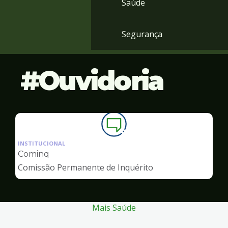
Saúde
Segurança
Ouvidoria
Ilustração
da
INSTITUCIONAL
pagina
Cominq
de
Comissão Permanente de Inquérito
Ouvidoria
Mais Saúde