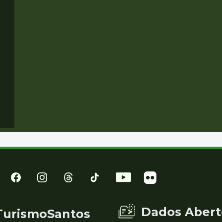
Dados Abert
TurismoSantos