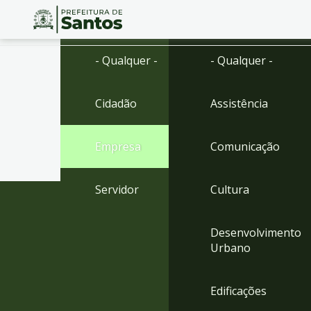
Ir
Conteúdo
- Qualquer -
- Qualquer -
para
o
conteúdo
Cidadão
Assistência
1
Ir
para
Empresa
Comunicação
o
menu
2
Servidor
Cultura
Ir
para
busca
Desenvolvimento
3
Urbano
Ir
para
o
Edificações
rodapé