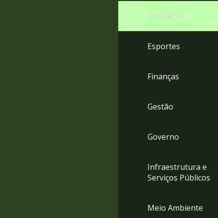
4
Educação
Acessibilidade
5
Esportes
Finanças
Gestão
Governo
Infraestrutura e
Serviços Públicos
Meio Ambiente