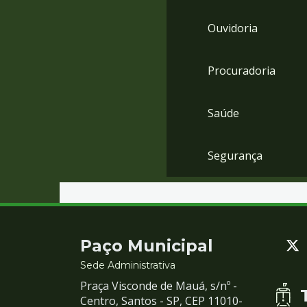
Ouvidoria
Procuradoria
Saúde
Segurança
Contato
Paço Municipal
e
Sede Administrativa
Praça Visconde de Mauá, s/nº -
Redes
Centro, Santos - SP, CEP 11010-