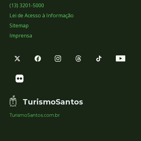
Sociais
(13) 3201-5000
Lei de Acesso à Informação
Sitemap
Imprensa
TurismoSantos
TurismoSantos.com.br