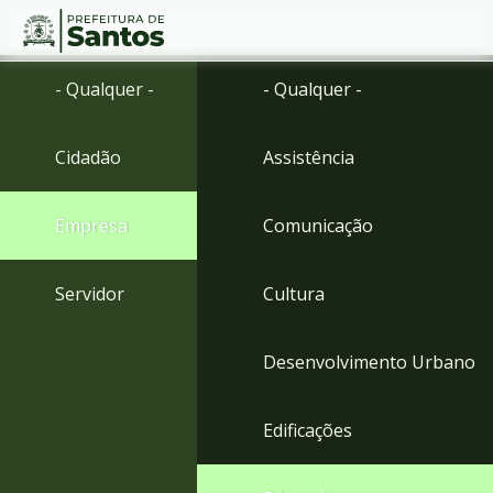
Ir
Conteúdo
- Qualquer -
- Qualquer -
para
o
conteúdo
Cidadão
Assistência
1
Ir
para
Empresa
Comunicação
o
menu
2
Servidor
Cultura
Ir
para
busca
Desenvolvimento Urbano
3
Ir
para
Edificações
o
rodapé