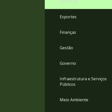
Educação
4
Acessibilidade
5
Esportes
Finanças
Gestão
Governo
Infraestrutura e Serviços
Públicos
Meio Ambiente