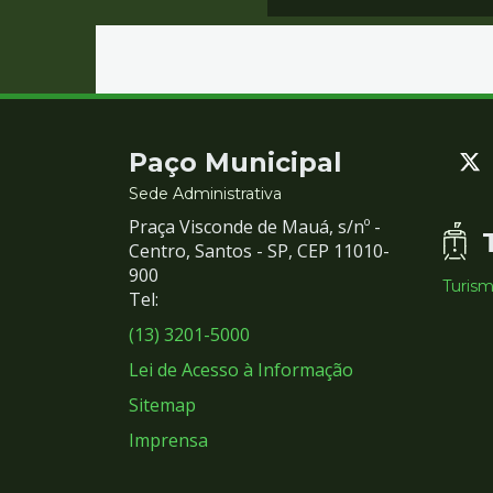
Contato
Paço Municipal
e
Sede Administrativa
Praça Visconde de Mauá, s/nº -
Redes
Centro, Santos - SP, CEP 11010-
900
Turis
Sociais
Tel:
(13) 3201-5000
Lei de Acesso à Informação
Sitemap
Imprensa