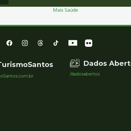
Mais Saúde
Dados Abert
TurismoSantos
/dadosabertos
moSantos.com.br