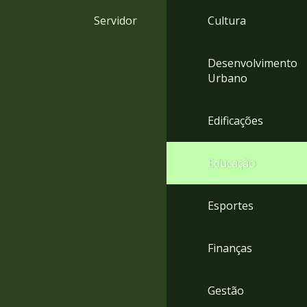
4
Servidor
Cultura
Acessibilidade
5
Desenvolvimento
Urbano
Edificações
Educação
Esportes
Finanças
Gestão