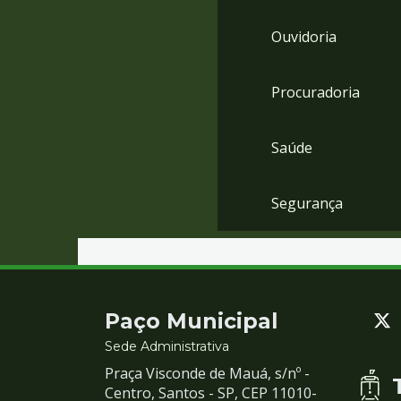
Ouvidoria
Procuradoria
Saúde
Segurança
Contato
Paço Municipal
e
Sede Administrativa
Praça Visconde de Mauá, s/nº -
Redes
Centro, Santos - SP, CEP 11010-