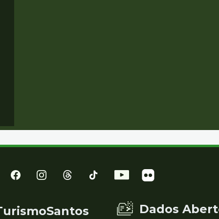
Dados Abert
TurismoSantos