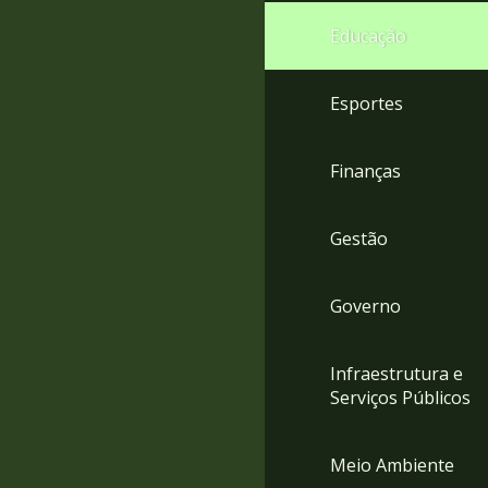
4
Educação
Acessibilidade
5
Esportes
Finanças
Gestão
Governo
Infraestrutura e
Serviços Públicos
Meio Ambiente