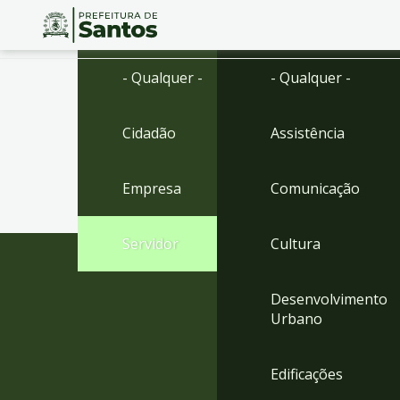
Ir
Conteúdo
- Qualquer -
- Qualquer -
para
o
conteúdo
Cidadão
Assistência
1
Ir
para
Empresa
Comunicação
o
menu
2
Servidor
Cultura
Ir
para
busca
Desenvolvimento
3
Urbano
Ir
para
o
Edificações
rodapé