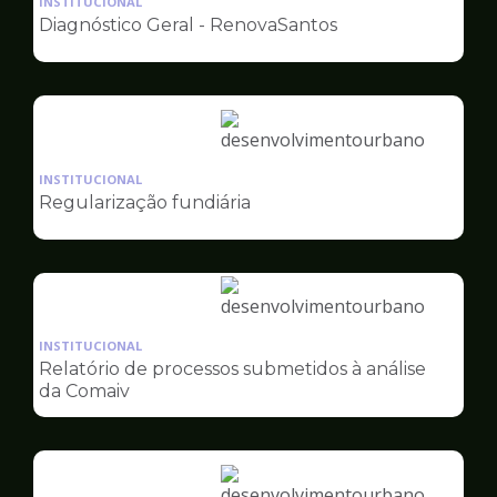
INSTITUCIONAL
pagina
Diagnóstico Geral - RenovaSantos
de
Desenvolvimento
Urbano
Ilustração
da
INSTITUCIONAL
pagina
Regularização fundiária
de
Desenvolvimento
Urbano
Ilustração
da
INSTITUCIONAL
pagina
Relatório de processos submetidos à análise
de
da Comaiv
Desenvolvimento
Urbano