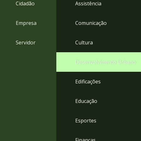
4
Cidadão
Assistência
Acessibilidade
5
Empresa
Comunicação
Servidor
Cultura
Desenvolvimento Urbano
Edificações
Educação
Esportes
Finanças