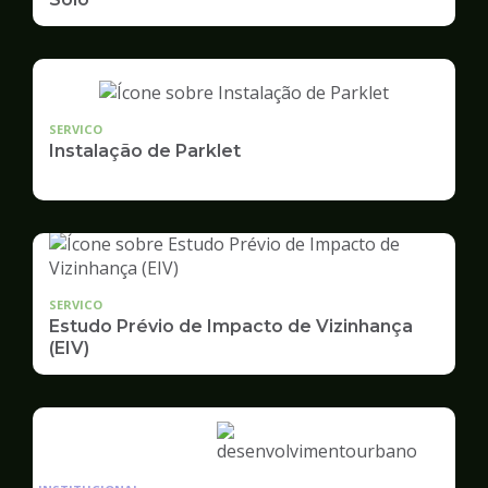
SERVICO
Instalação de Parklet
SERVICO
Estudo Prévio de Impacto de Vizinhança
(EIV)
Ilustração
da