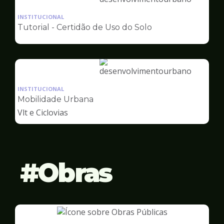
Ilustração
da
INSTITUCIONAL
pagina
Tutorial - Certidão de Uso do Solo
de
Desenvolvimento
Urbano
Ilustração
da
INSTITUCIONAL
pagina
Mobilidade Urbana
de
Vlt e Ciclovias
Desenvolvimento
Urbano
Obras