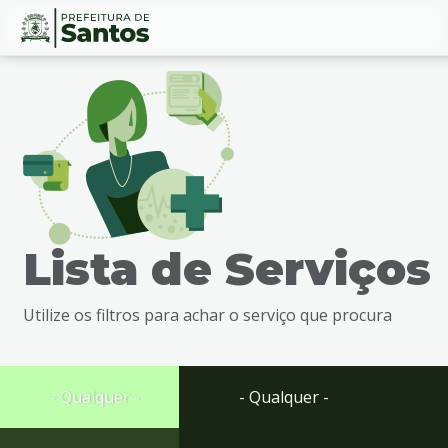
Ir
Conteúdo
para
o
conteúdo
1
Ir
para
o
menu
Lista de Serviços
2
Ir
para
Utilize os filtros para achar o serviço que procura
busca
3
Ir
para
- Qualquer -
- Qualquer -
o
rodapé