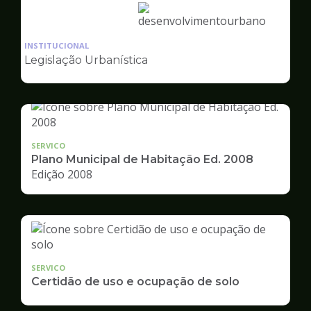
Ilustração
da
INSTITUCIONAL
pagina
Legislação Urbanística
de
Desenvolvimento
Urbano
SERVICO
Plano Municipal de Habitação Ed. 2008
Edição 2008
SERVICO
Certidão de uso e ocupação de solo