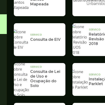
Ilustração
Urbanísti
Mapeada
da
pagina
de
Desenvolvime
Urbano
SERVICO
Relatóri
SERVICO
Revisão
Consulta de EIV
2018
SERVICO
Consulta de Lei
SERVICO
de Uso e
Instalaç
Ocupação do
Parklet
Solo