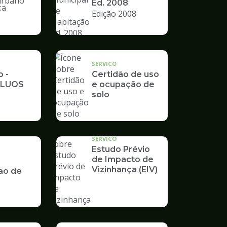
Ed. 2008
ca
Edição 2008
nto
SERVICO
o -
Certidão de uso
 LUOS
e ocupação de
solo
SERVICO
Estudo Prévio
de Impacto de
Vizinhança (EIV)
ão de