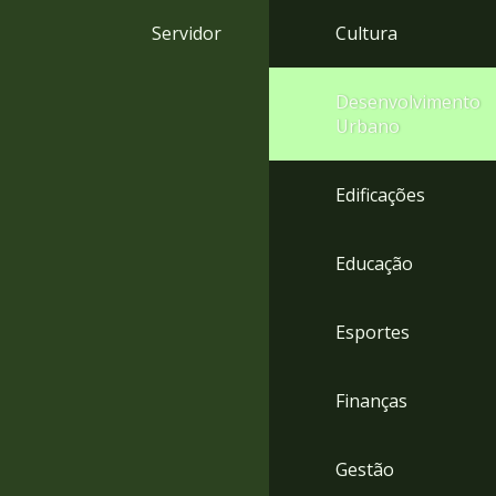
4
Servidor
Cultura
Acessibilidade
5
Desenvolvimento
Urbano
Edificações
Educação
Esportes
Finanças
Gestão