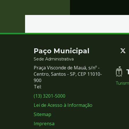
Contato
Paço Municipal
e
Sede Administrativa
Praça Visconde de Mauá, s/nº -
Redes
Centro, Santos - SP, CEP 11010-
900
Turis
Sociais
Tel:
(13) 3201-5000
Lei de Acesso à Informação
Sitemap
Imprensa