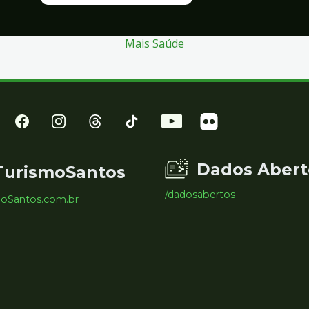
Mais Saúde
Dados Abert
TurismoSantos
/dadosabertos
moSantos.com.br