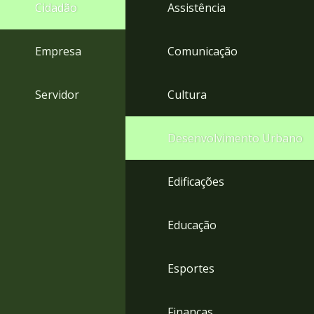
4
Cidadão
Assistência
Acessibilidade
5
Empresa
Comunicação
Servidor
Cultura
Desenvolvimento Urbano
Edificações
Educação
Esportes
Finanças