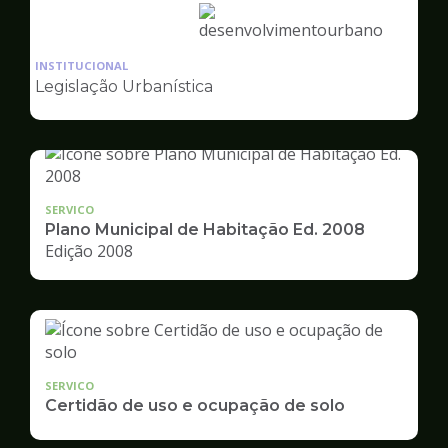
Ilustração
da
INSTITUCIONAL
pagina
Legislação Urbanística
de
Desenvolvimento
Urbano
SERVICO
Plano Municipal de Habitação Ed. 2008
Edição 2008
SERVICO
Certidão de uso e ocupação de solo