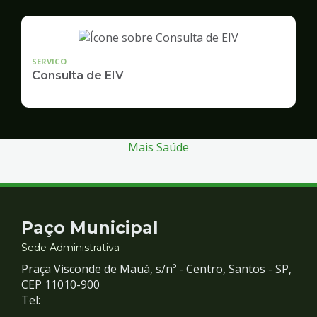
SERVICO
Consulta de EIV
Mais Saúde
Contato
Paço Municipal
e
Sede Administrativa
Praça Visconde de Mauá, s/nº - Centro, Santos - SP,
Redes
CEP 11010-900
Tel: