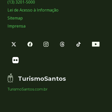
Sociais
(13) 3201-5000
Lei de Acesso à Informação
Sitemap
Imprensa
TurismoSantos
TurismoSantos.com.br