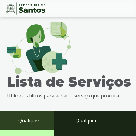
Ir
Conteúdo
para
o
conteúdo
1
Ir
para
o
menu
Lista de Serviços
2
Ir
para
Utilize os filtros para achar o serviço que procura
busca
3
Ir
para
- Qualquer -
- Qualquer -
o
rodapé