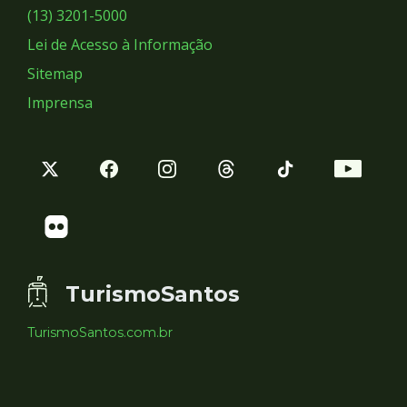
Sociais
(13) 3201-5000
Lei de Acesso à Informação
Sitemap
Imprensa
TurismoSantos
TurismoSantos.com.br