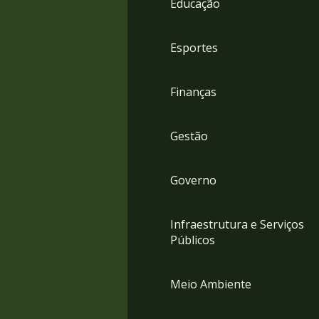
Educação
4
Acessibilidade
5
Esportes
Finanças
Gestão
Governo
Infraestrutura e Serviços
Públicos
Meio Ambiente