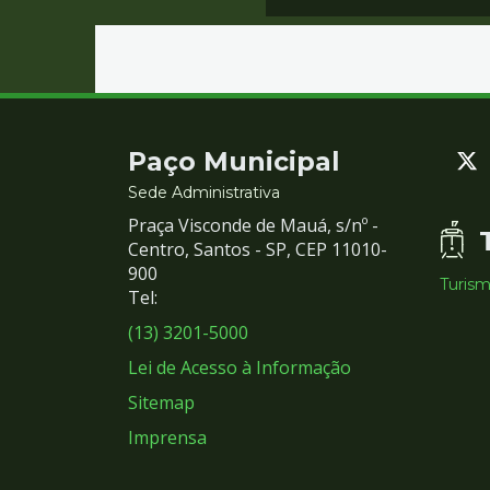
Contato
Paço Municipal
e
Sede Administrativa
Praça Visconde de Mauá, s/nº -
Redes
Centro, Santos - SP, CEP 11010-
900
Turis
Sociais
Tel:
(13) 3201-5000
Lei de Acesso à Informação
Sitemap
Imprensa