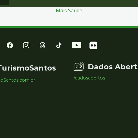
Mais Saúde
Dados Abert
TurismoSantos
/dadosabertos
moSantos.com.br