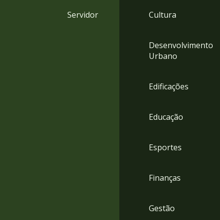
4
Servidor
Cultura
Acessibilidade
5
Desenvolvimento
Urbano
Edificações
Educação
Esportes
Finanças
Gestão