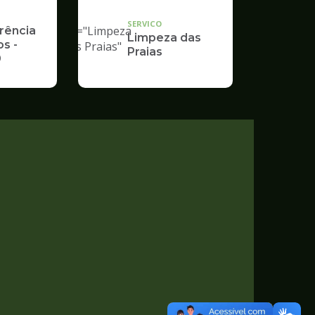
"
SERVICO
alt="Limpeza
rência
Limpeza das
s -
das Praias"
Praias
9
/>