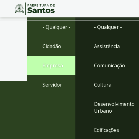
Ir
Conteúdo
- Qualquer -
- Qualquer -
para
o
conteúdo
Cidadão
Assistência
1
Ir
para
Empresa
Comunicação
o
menu
2
Servidor
Cultura
Ir
para
busca
Desenvolvimento
3
Urbano
Ir
para
o
Edificações
rodapé