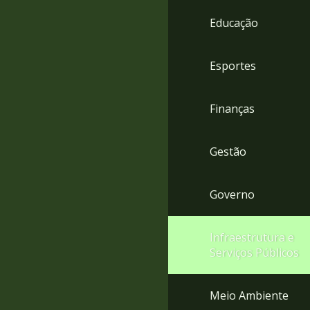
4
Educação
Acessibilidade
5
Esportes
Finanças
Gestão
Governo
Infraestrutura e
Serviços Públicos
Meio Ambiente