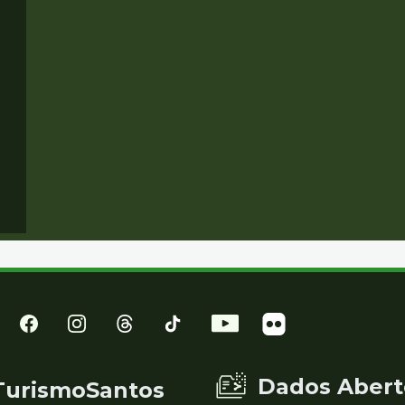
Dados Abert
TurismoSantos