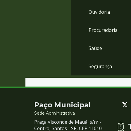
Ouvidoria
Procuradoria
Saúde
Segurança
Contato
Paço Municipal
e
Sede Administrativa
Praça Visconde de Mauá, s/nº -
Redes
Centro, Santos - SP, CEP 11010-