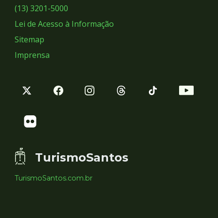
Sociais
(13) 3201-5000
Lei de Acesso à Informação
Sitemap
Imprensa
TurismoSantos
TurismoSantos.com.br