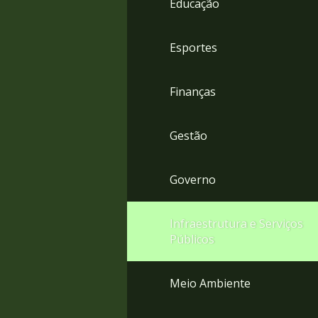
Educação
4
Acessibilidade
5
Esportes
Finanças
Gestão
Governo
Infraestrutura e Serviços
Públicos
Meio Ambiente