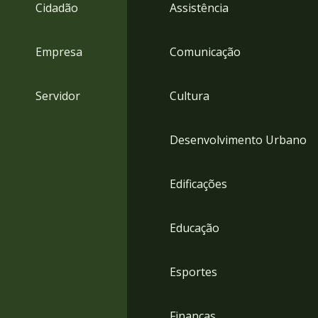
4
Cidadão
Assistência
Acessibilidade
5
Empresa
Comunicação
Servidor
Cultura
Desenvolvimento Urbano
Edificações
Educação
Esportes
Finanças