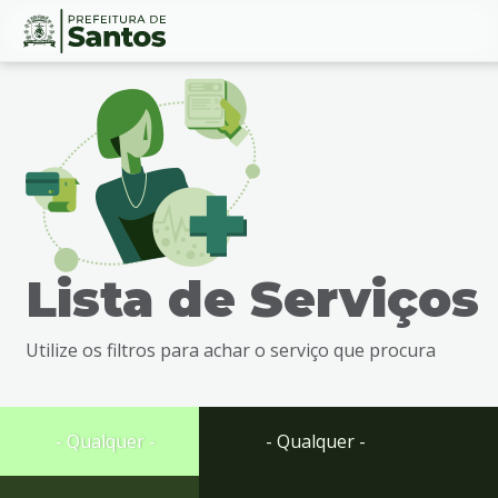
Ir
Conteúdo
para
o
conteúdo
1
Ir
para
o
menu
Lista de Serviços
2
Ir
para
Utilize os filtros para achar o serviço que procura
busca
3
Ir
para
- Qualquer -
- Qualquer -
o
rodapé