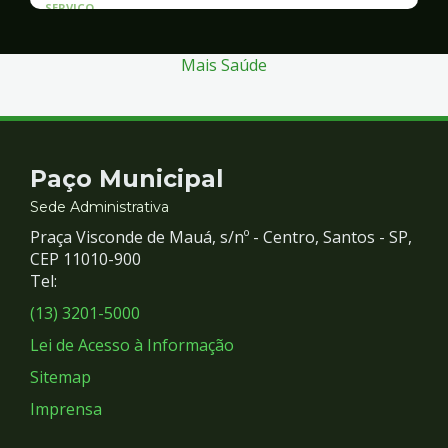
SERVICO
Atendimento às Vítimas de Violência
Mais Saúde
Contato
Paço Municipal
e
Sede Administrativa
Praça Visconde de Mauá, s/nº - Centro, Santos - SP,
Redes
CEP 11010-900
Tel:
Sociais
(13) 3201-5000
Lei de Acesso à Informação
Sitemap
Imprensa