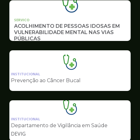
SERVICO
ACOLHIMENTO DE PESSOAS IDOSAS EM
VULNERABILIDADE MENTAL NAS VIAS
PÚBLICAS
Ilustração
da
INSTITUCIONAL
pagina
Prevenção ao Câncer Bucal
de
Saúde
Ilustração
da
INSTITUCIONAL
pagina
Departamento de Vigilância em Saúde
de
DEVIG
Saúde