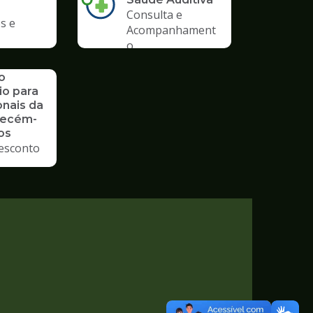
Consulta e
s e
Acompanhament
o
o
io para
onais da
Recém-
os
esconto