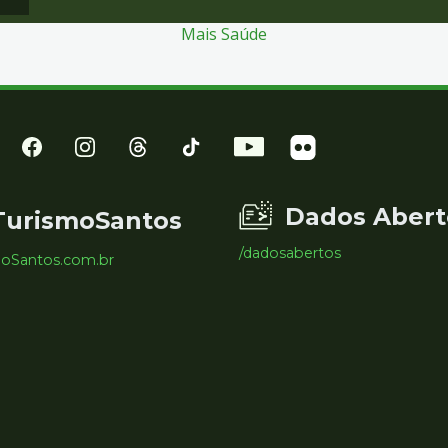
Mais Saúde
Dados Abert
TurismoSantos
/dadosabertos
moSantos.com.br