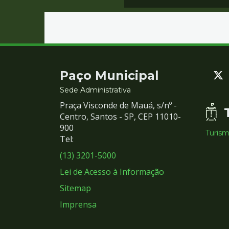
Contato
Paço Municipal
e
Sede Administrativa
Praça Visconde de Mauá, s/nº -
Redes
Centro, Santos - SP, CEP 11010-
900
Turis
Sociais
Tel:
(13) 3201-5000
Lei de Acesso à Informação
Sitemap
Imprensa