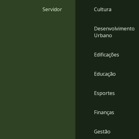
4
Servidor
Cultura
Acessibilidade
5
Desenvolvimento
Urbano
Edificações
Educação
Esportes
Finanças
Gestão