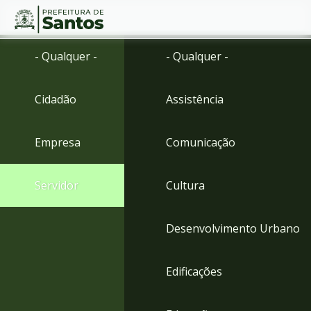
Ir
Conteúdo
- Qualquer -
- Qualquer -
para
o
conteúdo
Cidadão
Assistência
1
Ir
para
Empresa
Comunicação
o
menu
2
Servidor
Cultura
Ir
para
busca
Desenvolvimento Urbano
3
Ir
para
Edificações
o
rodapé