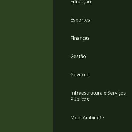
Educação
4
Acessibilidade
5
Esportes
Finanças
Gestão
Governo
Infraestrutura e Serviços
Públicos
Meio Ambiente