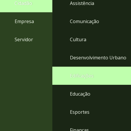
4
Cidadão
Assistência
Acessibilidade
5
Empresa
Comunicação
Servidor
Cultura
Desenvolvimento Urbano
Edificações
Educação
Esportes
Finanças