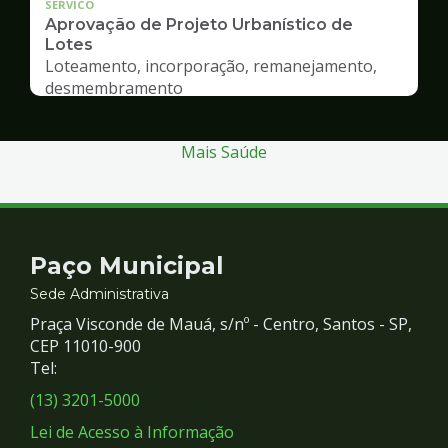
SERVICO
Aprovação de Projeto Urbanístico de
Lotes
Loteamento, incorporação, remanejamento,
desmembramento
Mais Saúde
Contato
Paço Municipal
e
Sede Administrativa
Praça Visconde de Mauá, s/nº - Centro, Santos - SP,
Redes
CEP 11010-900
Tel:
Sociais
(13) 3201-5000
Lei de Acesso à Informação