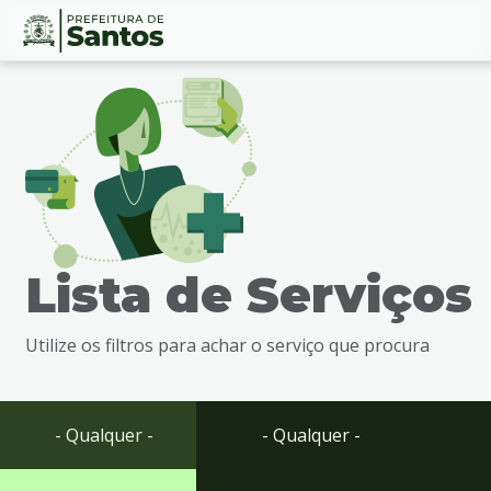
Ir
Conteúdo
para
o
conteúdo
1
Ir
para
o
menu
Lista de Serviços
2
Ir
para
Utilize os filtros para achar o serviço que procura
busca
3
Ir
para
- Qualquer -
- Qualquer -
o
rodapé