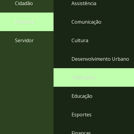
4
Cidadão
Assistência
Acessibilidade
5
Empresa
Comunicação
Servidor
Cultura
Desenvolvimento Urbano
Edificações
Educação
Esportes
Finanças