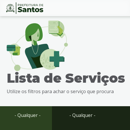
Ir
Conteúdo
para
o
conteúdo
1
Ir
para
o
menu
Lista de Serviços
2
Ir
para
Utilize os filtros para achar o serviço que procura
busca
3
Ir
para
- Qualquer -
- Qualquer -
o
rodapé