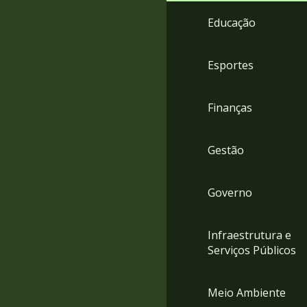
4
Educação
Acessibilidade
5
Esportes
Finanças
Gestão
Governo
Infraestrutura e
Serviços Públicos
Meio Ambiente