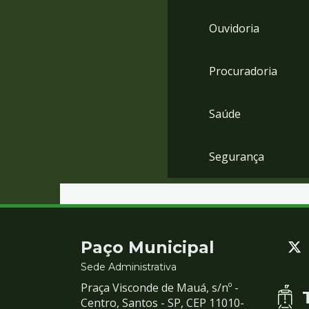
Ouvidoria
Procuradoria
Saúde
Segurança
Contato
Paço Municipal
e
Sede Administrativa
Praça Visconde de Mauá, s/nº -
Redes
Centro, Santos - SP, CEP 11010-