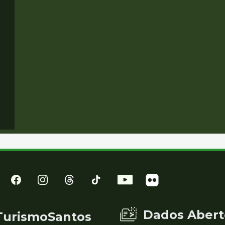
Dados Abert
TurismoSantos