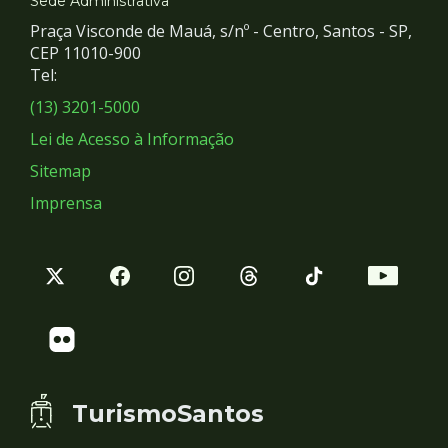
e
Sede Administrativa
Praça Visconde de Mauá, s/nº - Centro, Santos - SP,
Redes
CEP 11010-900
Tel:
Sociais
(13) 3201-5000
Lei de Acesso à Informação
Sitemap
Imprensa
TurismoSantos