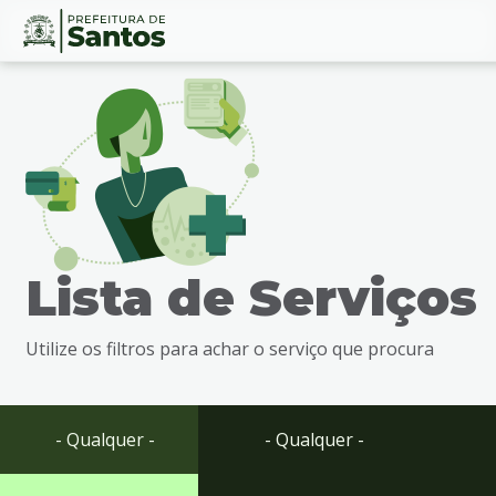
Ir
Conteúdo
para
o
conteúdo
1
Ir
para
o
menu
Lista de Serviços
2
Ir
para
Utilize os filtros para achar o serviço que procura
busca
3
Ir
para
- Qualquer -
- Qualquer -
o
rodapé