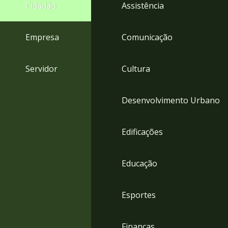
4
Cidadão
Assistência
Acessibilidade
5
Empresa
Comunicação
Servidor
Cultura
Desenvolvimento Urbano
Edificações
Educação
Esportes
Finanças