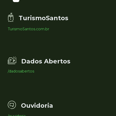
TurismoSantos
TurismoSantos.com.br
Dados Abertos
/dadosabertos
Ouvidoria
/ouvidoria