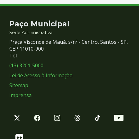
Contato
Paço Municipal
e
Sede Administrativa
Praça Visconde de Mauá, s/nº - Centro, Santos - SP,
Redes
CEP 11010-900
Tel:
Sociais
(13) 3201-5000
Lei de Acesso à Informação
Sitemap
Imprensa