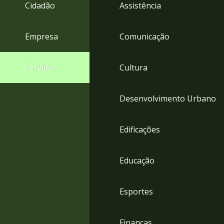
4
Cidadão
Assistência
Acessibilidade
5
Empresa
Comunicação
Servidor
Cultura
Desenvolvimento Urbano
Edificações
Educação
Esportes
Finanças