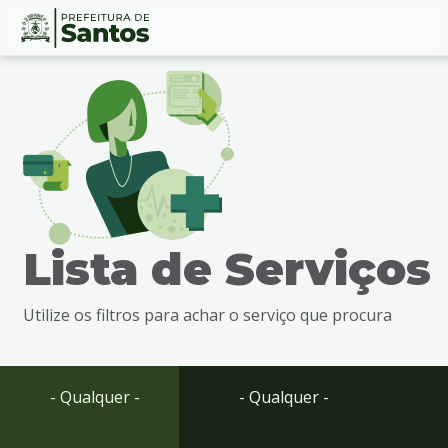
Ir
Conteúdo
para
o
conteúdo
1
Ir
para
o
menu
Lista de Serviços
2
Ir
para
Utilize os filtros para achar o serviço que procura
busca
3
Ir
para
- Qualquer -
- Qualquer -
o
rodapé