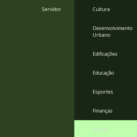
4
Servidor
Cultura
Acessibilidade
5
Desenvolvimento
Urbano
Edificações
Educação
Esportes
Finanças
Gestão