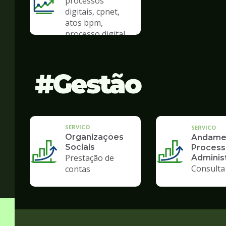
processos
digitais, cpnet,
atos bpm,
processo digital
Gestão
SERVICO
SERVICO
Organizações
Andame
Sociais
Process
Prestação de
Administ
Consulta
contas