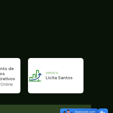
nto de
SERVICO
os
Licita Santos
rativos
 Online