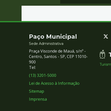
Contato
Paço Municipal
e
Sede Administrativa
Praça Visconde de Mauá, s/nº -
Redes
Centro, Santos - SP, CEP 11010-
900
Turis
Sociais
Tel:
(13) 3201-5000
Lei de Acesso à Informação
Sitemap
Imprensa