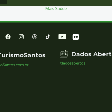
Mais Saúde
Dados Abert
TurismoSantos
/dadosabertos
moSantos.com.br