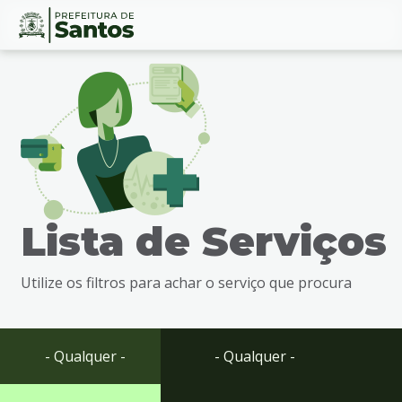
Ir
Conteúdo
para
o
conteúdo
1
Ir
para
o
menu
Lista de Serviços
2
Ir
para
Utilize os filtros para achar o serviço que procura
busca
3
Ir
para
- Qualquer -
- Qualquer -
o
rodapé