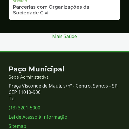
SERVICO
Parcerias com Organizações da
Sociedade Civil
Mais Saúde
Contato
Paço Municipal
e
Sede Administrativa
Praça Visconde de Mauá, s/nº - Centro, Santos - SP,
Redes
CEP 11010-900
Tel:
Sociais
(13) 3201-5000
Lei de Acesso à Informação
Sitemap