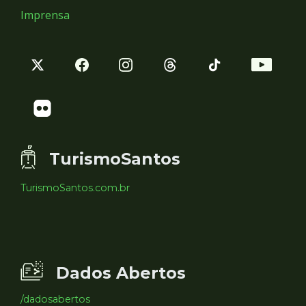
Imprensa
TurismoSantos
TurismoSantos.com.br
Dados Abertos
/dadosabertos