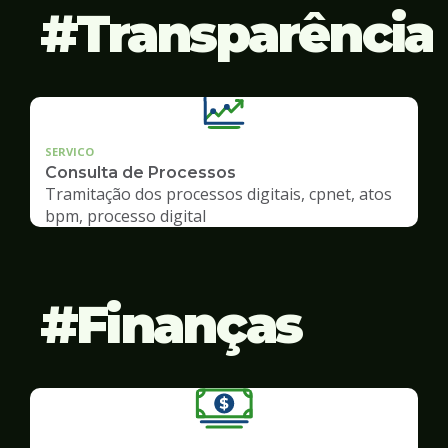
Transparência
SERVICO
Consulta de Processos
Tramitação dos processos digitais, cpnet, atos
bpm, processo digital
Finanças