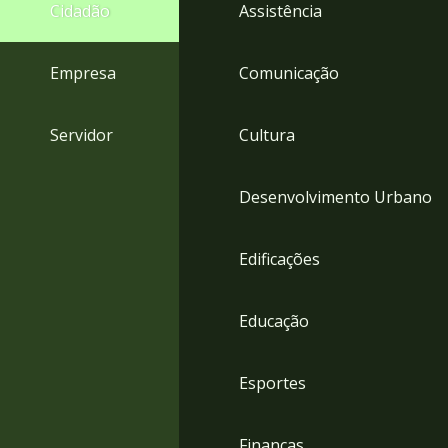
4
Cidadão
Assistência
Acessibilidade
5
Empresa
Comunicação
Servidor
Cultura
Desenvolvimento Urbano
Edificações
Educação
Esportes
Finanças