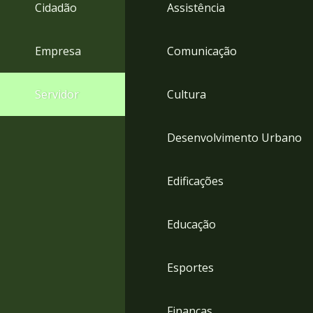
4
Cidadão
Assistência
Acessibilidade
5
Empresa
Comunicação
Servidor
Cultura
Desenvolvimento Urbano
Edificações
Educação
Esportes
Finanças