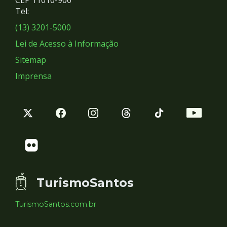
Redes
CEP 11010-900
Tel:
Sociais
(13) 3201-5000
Lei de Acesso à Informação
Sitemap
Imprensa
TurismoSantos
TurismoSantos.com.br