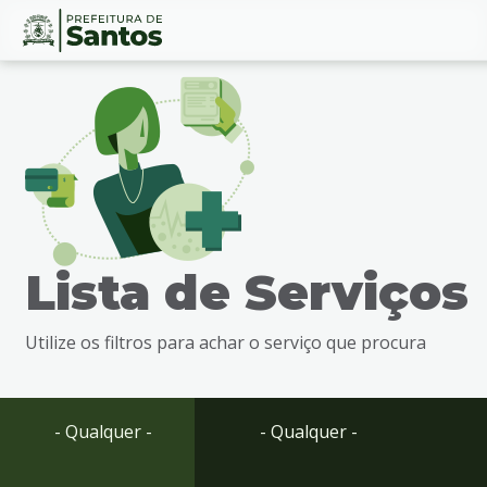
Ir
Conteúdo
para
o
conteúdo
1
Ir
para
o
menu
Lista de Serviços
2
Ir
para
Utilize os filtros para achar o serviço que procura
busca
3
Ir
para
- Qualquer -
- Qualquer -
o
rodapé