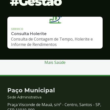
Gestão
SERVICO
Consulta Holerite
Consulta de Contagem de Tempo, Holerite e
Informe de Rendimentos
Mais Saúde
Contato
Paço Municipal
e
Sede Administrativa
Praça Visconde de Mauá, s/nº - Centro, Santos - SP,