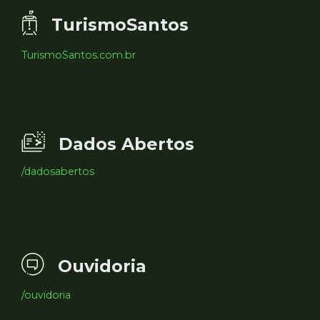
TurismoSantos
TurismoSantos.com.br
Dados Abertos
/dadosabertos
Ouvidoria
/ouvidoria