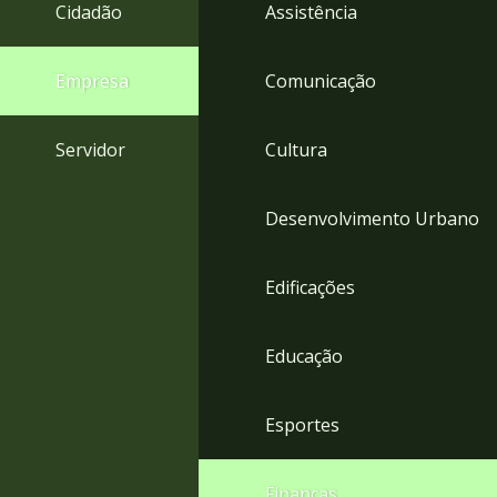
4
Cidadão
Assistência
Acessibilidade
5
Empresa
Comunicação
Servidor
Cultura
Desenvolvimento Urbano
Edificações
Educação
Esportes
Finanças