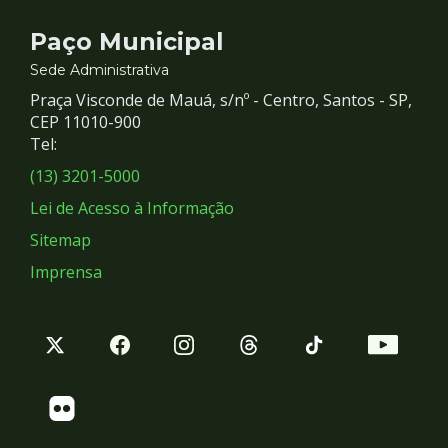
Contato
Paço Municipal
e
Sede Administrativa
Praça Visconde de Mauá, s/nº - Centro, Santos - SP,
Redes
CEP 11010-900
Tel:
Sociais
(13) 3201-5000
Lei de Acesso à Informação
Sitemap
Imprensa