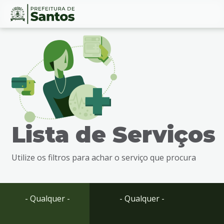
Ir
Conteúdo
para
o
conteúdo
1
Ir
para
o
menu
Lista de Serviços
2
Ir
para
Utilize os filtros para achar o serviço que procura
busca
3
Ir
para
- Qualquer -
- Qualquer -
o
rodapé