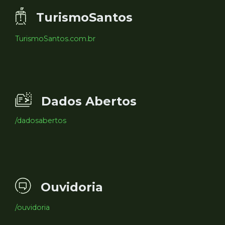
TurismoSantos
TurismoSantos.com.br
Dados Abertos
/dadosabertos
Ouvidoria
/ouvidoria