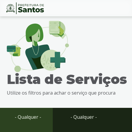
Ir
Conteúdo
para
o
conteúdo
1
Ir
para
o
menu
Lista de Serviços
2
Ir
para
Utilize os filtros para achar o serviço que procura
busca
3
Ir
para
- Qualquer -
- Qualquer -
o
rodapé