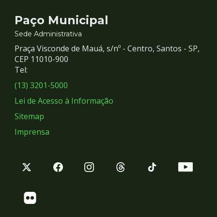
Contato
Paço Municipal
e
Sede Administrativa
Praça Visconde de Mauá, s/nº - Centro, Santos - SP,
Redes
CEP 11010-900
Tel:
Sociais
(13) 3201-5000
Lei de Acesso à Informação
Sitemap
Imprensa