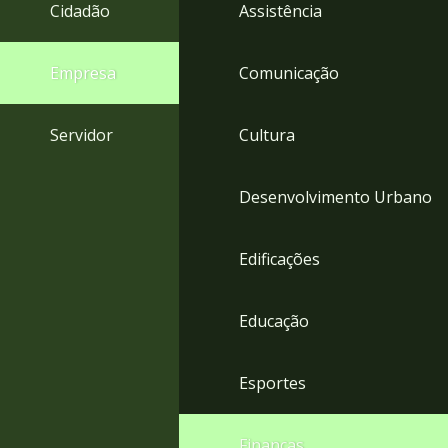
4
Cidadão
Assistência
Acessibilidade
5
Empresa
Comunicação
Servidor
Cultura
Desenvolvimento Urbano
Edificações
Educação
Esportes
Finanças