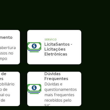
imento
SERVICO
LicitaSantos -
 abertura
Licitações
ssos no
Eletrônicas
mpo
SERVICO
 de
Dúvidas
es
Frequentes
biliário
Dúvidas e
o de
questionamentos
nal ou
mais frequentes
 de
recebidos pelo
SIC