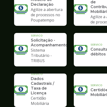
de
Declaração
Contrib
Agilize a abertura
Mobiliár
de processos no
Agilize a
Poupatempo
de proce
Poupate
SERVICO
Solicitação -
SERVICO
Acompanhamento
Consult
Sistema
débitos
Tributário -
TRIBUS
SERVICO
Dados
Cadastrais /
SERVICO
Taxa de
Certidõ
Licença
Mobiliár
Certidão
Mobiliária