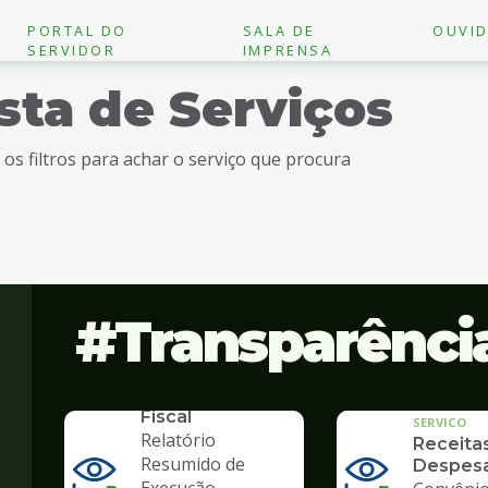
PORTAL DO
SALA DE
OUVID
SERVIDOR
IMPRENSA
ista de Serviços
e os filtros para achar o serviço que procura
Transparênci
SERVICO
Lei de
Responsabilidade
Fiscal
SERVICO
Relatório
Receita
Resumido de
Despes