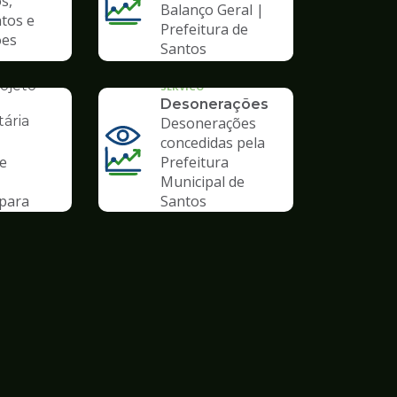
s,
Balanço Geral |
tos e
Prefeitura de
ões
Santos
AL
ojeto
SERVICO
Desonerações
ária
Desonerações
concedidas pela
de
Prefeitura
Municipal de
para
Santos