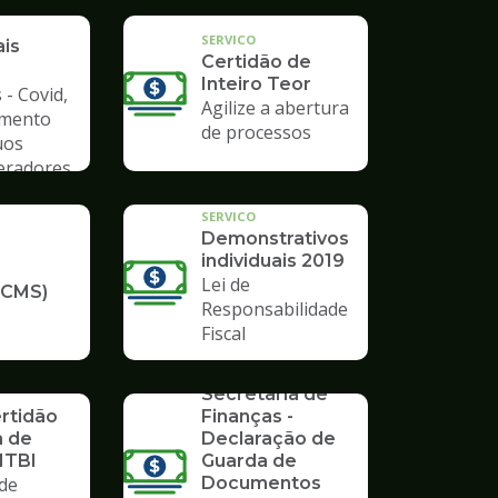
a de
SERVICO
ais
Certidão de
Inteiro Teor
 - Covid,
Agilize a abertura
amento
de processos
uos
Geradores
SERVICO
Demonstrativos
individuais 2019
Lei de
ICMS)
Responsabilidade
Fiscal
SERVICO
Formulários da
Secretaria de
ertidão
Finanças -
a de
Declaração de
ITBI
Guarda de
de
Documentos