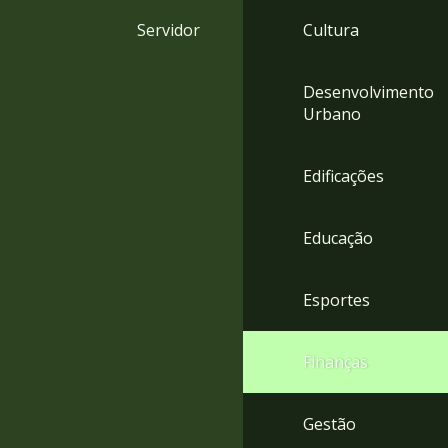
4
Servidor
Cultura
Acessibilidade
5
Desenvolvimento
Urbano
Edificações
Educação
Esportes
Finanças
Gestão