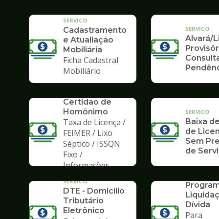
SERVICO
SERVICO
Cadastramento
Alvará/
e Atualiação
Provisór
Mobiliária
Consult
Ficha Cadastral
Pendênc
Mobiliário
SERVICO
Certidão de
Homônimo
SERVICO
Taxa de Licença /
Baixa de
de Licen
FEIMER / Lixo
Sem Pre
Séptico / ISSQN
de Serv
Fixo /
Informações
SERVICO
PLD 201
SERVICO
Program
DTE - Domicílio
Liquida
Tributário
Dívida
Eletrônico
Para