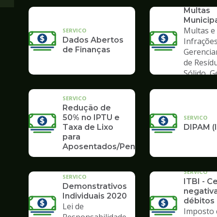
Consult
Multas
Municip
Multas e
SERVICO
Dados Abertos
Infrações
de Finanças
Gerenci
de Resíd
Sólido, 
de Lixo
SERVICO
Redução de
50% no IPTU e
SERVICO
Taxa de Lixo
DIPAM (
para
Aposentados/Pensionistas
SERVICO
SERVICO
ITBI - C
Demonstrativos
negativ
Individuais 2020
débitos 
Lei de
Imposto 