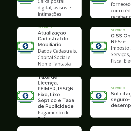
Caixa postal
forneced
digital, avisos e
com créd
intimações
receber 
Prefeitu
SERVICO
SERVICO
Atualização
GISS Onl
Cadastral do
NFS-e
Mobiliário
Imposto 
Dados Cadastrais,
Serviços
Capital Social e
Fiscal El
Nome Fantasia
SERVICO
Taxa de
Licença,
SERVICO
FEIMER, ISSQN
Solicita
Fixo, Lixo
seguro-
Séptico e Taxa
desemp
de Publicidade
Pagamento de
Boleto