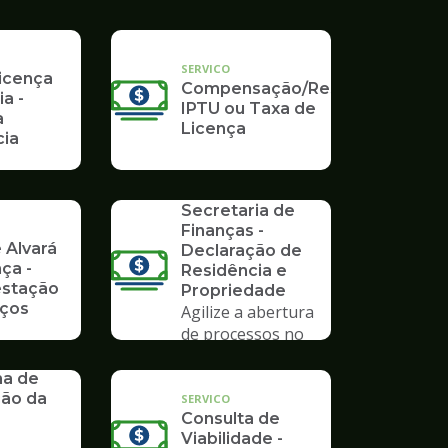
Poupatempo
SERVICO
Licença
Compensação/Restituição
ia -
IPTU ou Taxa de
a
Licença
ia
SERVICO
Formulários da
Secretaria de
Finanças -
 Alvará
Declaração de
ça -
Residência e
stação
Propriedade
iços
Agilize a abertura
de processos no
Poupatempo
9 -
a de
ção da
SERVICO
Consulta de
Viabilidade -