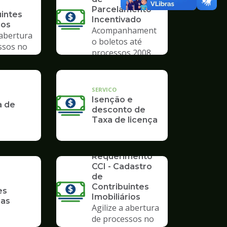
Parcelamento
uintes
Incentivado
ios
Acompanhament
 abertura
o boletos até
ssos no
processos 2008
mpo
SERVICO
Isenção e
a de
desconto de
Taxa de licença
SERVICO
Requerimento
CCI - Cadastro
de
Contribuintes
es
Imobiliários
ias
Agilize a abertura
de processos no