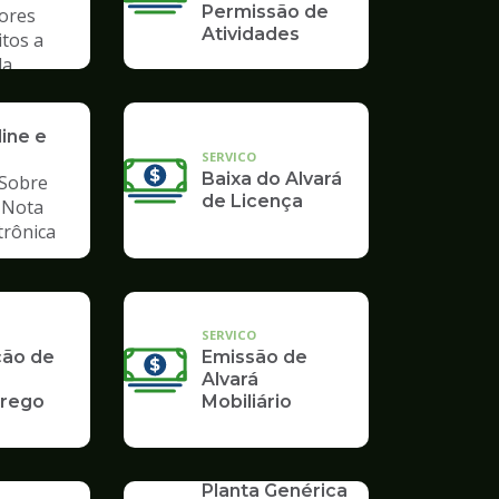
Permissão de
ores
Atividades
itos a
da
ra
ine e
SERVICO
Baixa do Alvará
Sobre
de Licença
, Nota
etrônica
SERVICO
ção de
Emissão de
Alvará
rego
Mobiliário
SERVICO
Planta Genérica