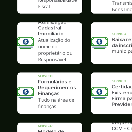
Responsabilidade
Transmis
Fiscal
Bens Imó
SERVICO
Atualização
Cadastral
Imobiliário
SERVICO
Atualização do
Baixa re
da inscr
nome do
municip
proprietário ou
Responsável
Tributário
SERVICO
SERVICO
Formulários e
Certidã
Requerimentos
Existênc
Finanças
Firma pa
Tudo na área de
Previden
finanças
SERVICO
Requer
SERVICO
CCM - C
Modelo de