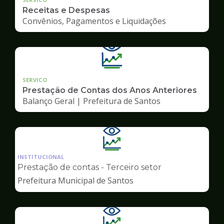
Receitas e Despesas
Convênios, Pagamentos e Liquidações
SERVICO
Prestação de Contas dos Anos Anteriores
Balanço Geral | Prefeitura de Santos
Ilustração
da
INSTITUCIONAL
pagina
Prestação de contas - Terceiro setor
de
Prefeitura Municipal de Santos
Transparência
Ilustração