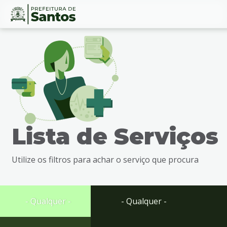
Ir
Conteúdo
para
o
conteúdo
1
Ir
para
o
menu
Lista de Serviços
2
Ir
para
Utilize os filtros para achar o serviço que procura
busca
3
Ir
para
- Qualquer -
- Qualquer -
o
rodapé