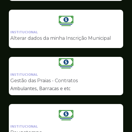
Ilustração
da
INSTITUCIONAL
pagina
Alterar dados da minha Inscrição Municipal
de
Finanças
Ilustração
da
INSTITUCIONAL
pagina
Gestão das Praias - Contratos
de
Ambulantes, Barracas e etc
Finanças
Ilustração
da
INSTITUCIONAL
pagina