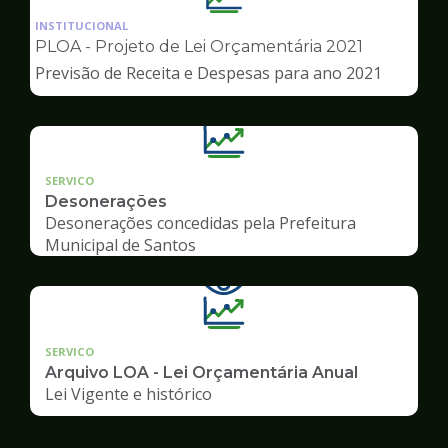
da
INSTITUCIONAL
pagina
PLOA - Projeto de Lei Orçamentária 2021
de
Previsão de Receita e Despesas para ano 2021
Transparência
SERVICO
Desonerações
Desonerações concedidas pela Prefeitura
Municipal de Santos
SERVICO
Arquivo LOA - Lei Orçamentária Anual
Lei Vigente e histórico