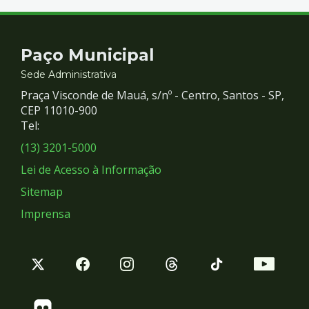
Contato
Paço Municipal
e
Sede Administrativa
Praça Visconde de Mauá, s/nº - Centro, Santos - SP,
Redes
CEP 11010-900
Tel:
Sociais
(13) 3201-5000
Lei de Acesso à Informação
Sitemap
Imprensa