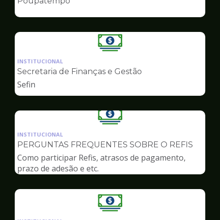
Poupatempo
de
Finanças
Ilustração
da
INSTITUCIONAL
pagina
Secretaria de Finanças e Gestão
de
Sefin
Finanças
Ilustração
da
INSTITUCIONAL
pagina
PERGUNTAS FREQUENTES SOBRE O REFIS
de
Como participar Refis, atrasos de pagamento,
Finanças
prazo de adesão e etc.
Ilustração
da