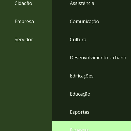
4
Cidadão
Assistência
Acessibilidade
5
Empresa
Comunicação
Servidor
Cultura
Desenvolvimento Urbano
Edificações
Educação
Esportes
Finanças