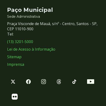
Contato
Paço Municipal
e
Sede Administrativa
Praça Visconde de Mauá, s/nº - Centro, Santos - SP,
Redes
CEP 11010-900
Tel:
Sociais
(13) 3201-5000
Lei de Acesso à Informação
Sitemap
Imprensa