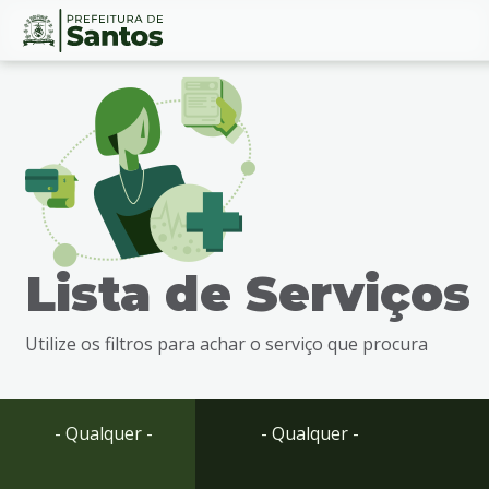
Ir
Conteúdo
para
o
conteúdo
1
Ir
para
o
menu
Lista de Serviços
2
Ir
para
Utilize os filtros para achar o serviço que procura
busca
3
Ir
para
- Qualquer -
- Qualquer -
o
rodapé