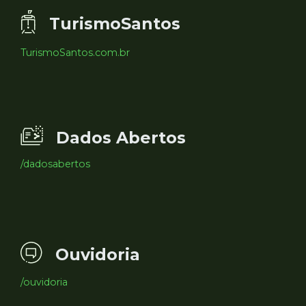
TurismoSantos
TurismoSantos.com.br
Dados Abertos
/dadosabertos
Ouvidoria
/ouvidoria