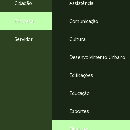
4
Cidadão
Assistência
Acessibilidade
5
Empresa
Comunicação
Servidor
Cultura
Desenvolvimento Urbano
Edificações
Educação
Esportes
Finanças