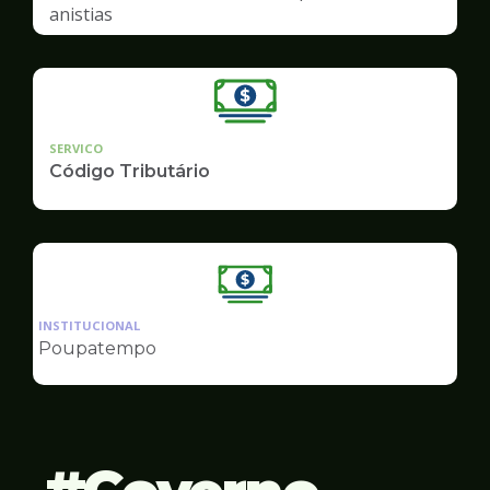
anistias
SERVICO
Código Tributário
Ilustração
da
INSTITUCIONAL
pagina
Poupatempo
de
Finanças