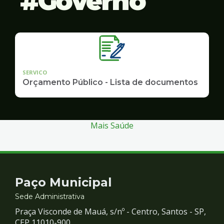
Governo
SERVICO
Orçamento Público - Lista de documentos
Mais Saúde
Contato
Paço Municipal
e
Sede Administrativa
Praça Visconde de Mauá, s/nº - Centro, Santos - SP,
CEP 11010-900