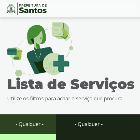
Ir
Conteúdo
para
o
conteúdo
1
Ir
para
o
menu
Lista de Serviços
2
Ir
para
Utilize os filtros para achar o serviço que procura
busca
3
Ir
para
- Qualquer -
- Qualquer -
o
rodapé