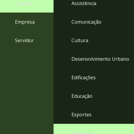
4
Cidadão
Assistência
Acessibilidade
5
Empresa
Comunicação
Servidor
Cultura
Desenvolvimento Urbano
Edificações
Educação
Esportes
Finanças