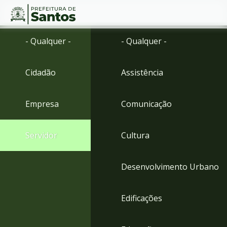
Ir
Conteúdo
- Qualquer -
- Qualquer -
para
o
conteúdo
Cidadão
Assistência
1
Ir
para
Empresa
Comunicação
o
menu
2
Servidor
Cultura
Ir
para
busca
Desenvolvimento Urbano
3
Ir
para
Edificações
o
rodapé