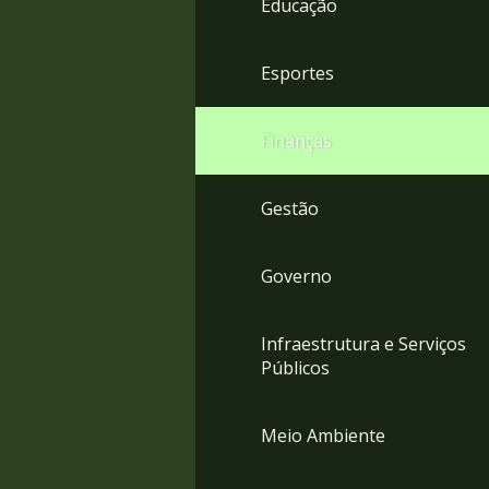
Educação
4
Acessibilidade
5
Esportes
Finanças
Gestão
Governo
Infraestrutura e Serviços
Públicos
Meio Ambiente