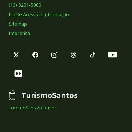
Sociais
(13) 3201-5000
Lei de Acesso à Informação
Sitemap
Imprensa
TurismoSantos
TurismoSantos.com.br