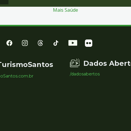
Mais Saúde
Dados Abert
TurismoSantos
/dadosabertos
moSantos.com.br