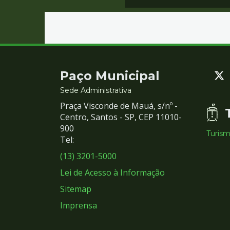
Contato
Paço Municipal
e
Sede Administrativa
Praça Visconde de Mauá, s/nº -
Redes
Centro, Santos - SP, CEP 11010-
900
Turis
Sociais
Tel:
(13) 3201-5000
Lei de Acesso à Informação
Sitemap
Imprensa