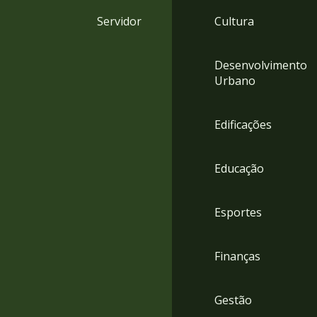
4
Servidor
Cultura
Acessibilidade
5
Desenvolvimento
Urbano
Edificações
Educação
Esportes
Finanças
Gestão