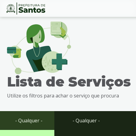
Ir
Conteúdo
para
o
conteúdo
1
Ir
para
o
menu
Lista de Serviços
2
Ir
para
Utilize os filtros para achar o serviço que procura
busca
3
Ir
para
- Qualquer -
- Qualquer -
o
rodapé