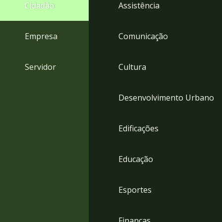
4
Cidadão
Assistência
Acessibilidade
5
Empresa
Comunicação
Servidor
Cultura
Desenvolvimento Urbano
Edificações
Educação
Esportes
Finanças