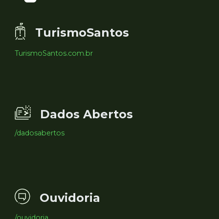
TurismoSantos
TurismoSantos.com.br
Dados Abertos
/dadosabertos
Ouvidoria
/ouvidoria