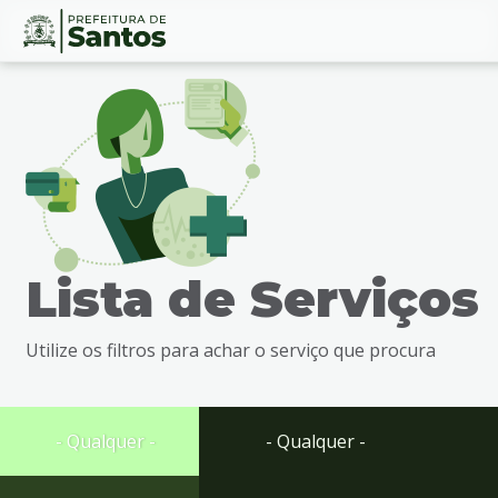
Ir
Conteúdo
para
o
conteúdo
1
Ir
para
o
menu
Lista de Serviços
2
Ir
para
Utilize os filtros para achar o serviço que procura
busca
3
Ir
para
- Qualquer -
- Qualquer -
o
rodapé