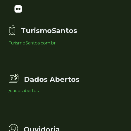
TurismoSantos
TurismoSantos.com.br
Dados Abertos
/dadosabertos
Ouvidoria