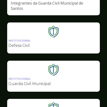
Integrantes da Guarda Civil Municipal de
Santos
Ilustração
da
INSTITUCIONAL
pagina
Defesa Civil
de
Segurança
Ilustração
da
INSTITUCIONAL
pagina
Guarda Civil Municipal
de
Segurança