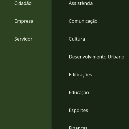
4
Cidadão
Assistência
Acessibilidade
5
Empresa
Comunicação
Servidor
Cultura
Desenvolvimento Urbano
Edificações
Educação
Esportes
Finanças