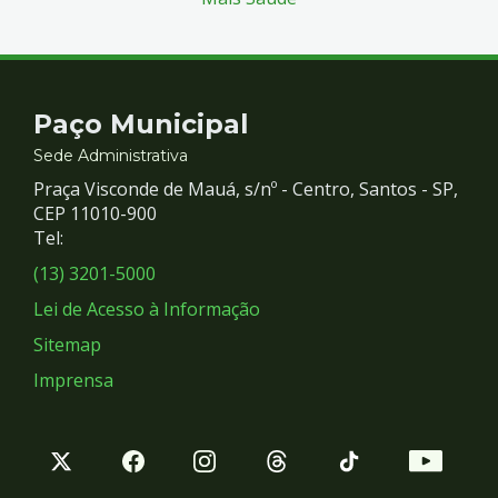
Contato
Paço Municipal
e
Sede Administrativa
Praça Visconde de Mauá, s/nº - Centro, Santos - SP,
Redes
CEP 11010-900
Tel:
Sociais
(13) 3201-5000
Lei de Acesso à Informação
Sitemap
Imprensa