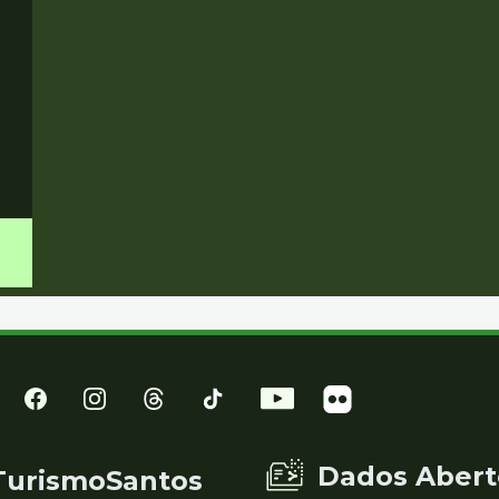
Dados Abert
TurismoSantos