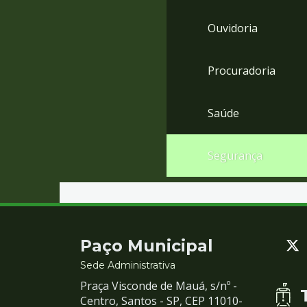
Ouvidoria
Procuradoria
Saúde
Segurança
Contato
Paço Municipal
e
Sede Administrativa
Praça Visconde de Mauá, s/nº -
Redes
Centro, Santos - SP, CEP 11010-