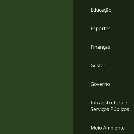
4
Educação
Acessibilidade
5
Esportes
Finanças
Gestão
Governo
Infraestrutura e
Serviços Públicos
Meio Ambiente