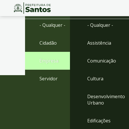
Ir
Conteúdo
- Qualquer -
- Qualquer -
para
o
conteúdo
Cidadão
Assistência
1
Ir
para
Empresa
Comunicação
o
menu
2
Servidor
Cultura
Ir
para
busca
Desenvolvimento
3
Urbano
Ir
para
o
Edificações
rodapé