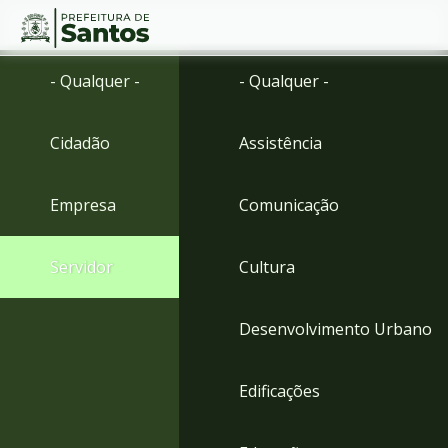
Ir
Conteúdo
- Qualquer -
- Qualquer -
para
o
conteúdo
Cidadão
Assistência
1
Ir
para
Empresa
Comunicação
o
menu
2
Servidor
Cultura
Ir
para
busca
Desenvolvimento Urbano
3
Ir
para
Edificações
o
rodapé