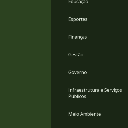
Educação
4
Acessibilidade
5
Esportes
Finanças
Gestão
Governo
Infraestrutura e Serviços
Públicos
Meio Ambiente