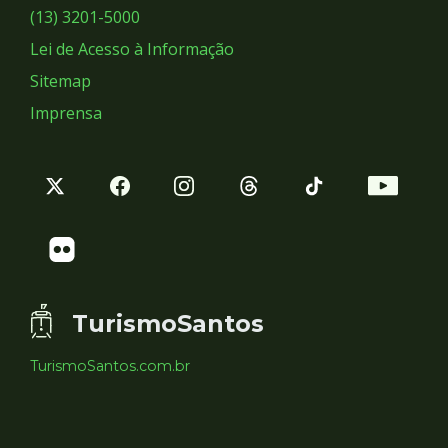
Sociais
(13) 3201-5000
Lei de Acesso à Informação
Sitemap
Imprensa
TurismoSantos
TurismoSantos.com.br