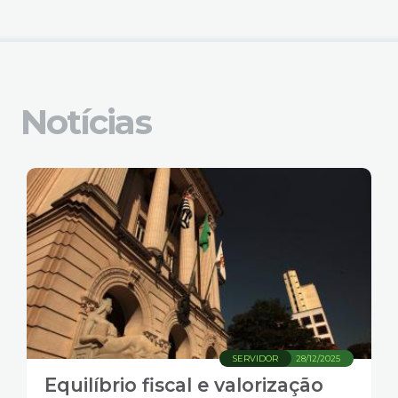
4
Acessibilidade
5
Notícias
SERVIDOR
28/12/2025
Equilíbrio fiscal e valorização