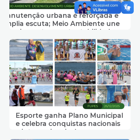
MEIO AMBIENTE DESENVOLVIMENTO URBANO E SUSTENTABILIDADE
27/12/2025
Manutenção urbana é reforçada e
amplia escuta; Meio Ambiente une
planejamento e sustentabilidade
FUPES
26/12/2025
Esporte ganha Plano Municipal
e celebra conquistas nacionais
e internacionais de seus
atletas