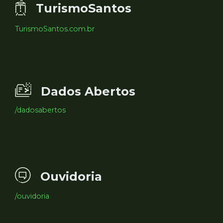
TurismoSantos
TurismoSantos.com.br
Dados Abertos
/dadosabertos
Ouvidoria
/ouvidoria