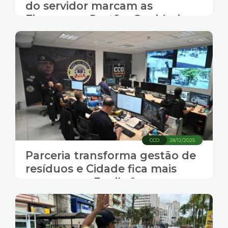
do servidor marcam as
Finanças e Gestão; Ouvidoria
moderniza o atendimento ao
cidadão
CCO
28/12/2025
Parceria transforma gestão de
resíduos e Cidade fica mais
segura com 3 mil câmeras