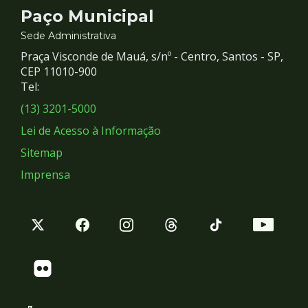
Contato
Paço Municipal
e
Sede Administrativa
Praça Visconde de Mauá, s/nº - Centro, Santos - SP,
Redes
CEP 11010-900
Tel:
Sociais
(13) 3201-5000
Lei de Acesso à Informação
Sitemap
Imprensa