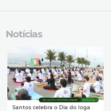
4
Acessibilidade
5
Notícias
RELAÇÕES INTERNACIONAIS
30/05/2026
Santos celebra o Dia do Ioga