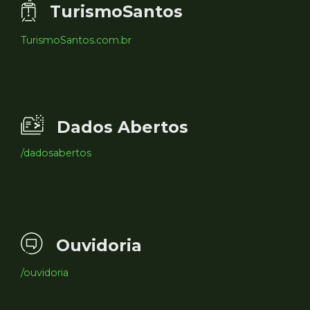
TurismoSantos
TurismoSantos.com.br
Dados Abertos
/dadosabertos
Ouvidoria
/ouvidoria