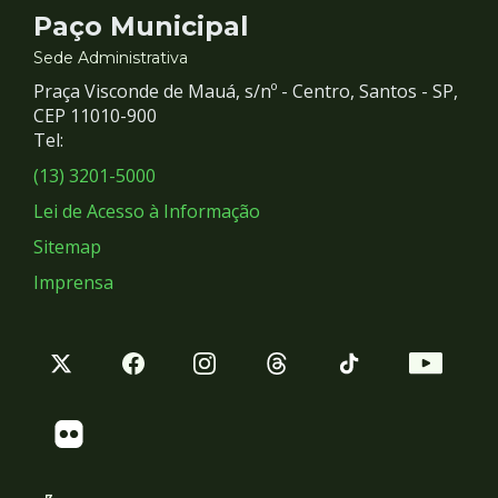
Contato
Paço Municipal
e
Sede Administrativa
Praça Visconde de Mauá, s/nº - Centro, Santos - SP,
Redes
CEP 11010-900
Tel:
Sociais
(13) 3201-5000
Lei de Acesso à Informação
Sitemap
Imprensa