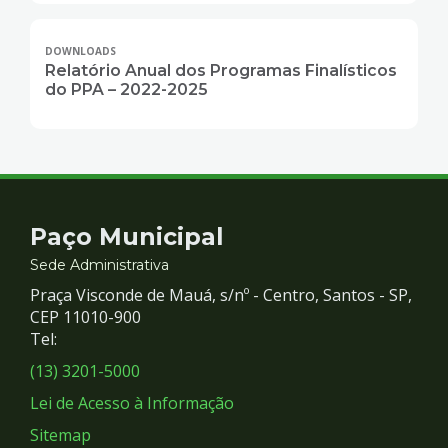
DOWNLOADS
Relatório Anual dos Programas Finalísticos
do PPA – 2022-2025
Contato
Paço Municipal
e
Sede Administrativa
Praça Visconde de Mauá, s/nº - Centro, Santos - SP,
Redes
CEP 11010-900
Tel:
Sociais
(13) 3201-5000
Lei de Acesso à Informação
Sitemap