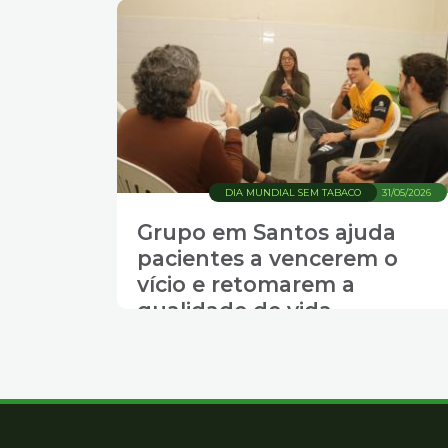
4
Acessibilidade
5
DIA MUNDIAL SEM TABACO
31/05/2026
Grupo em Santos ajuda
pacientes a vencerem o
vício e retomarem a
qualidade de vida