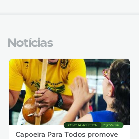
4
Acessibilidade
5
Notícias
CONCHA ACÚSTICA
28/05/2026
Capoeira Para Todos promove