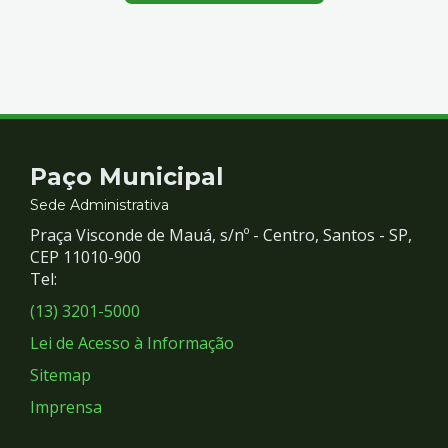
Contato
Paço Municipal
e
Sede Administrativa
Praça Visconde de Mauá, s/nº - Centro, Santos - SP,
Redes
CEP 11010-900
Tel:
Sociais
(13) 3201-5000
Lei de Acesso à Informação
Sitemap
Imprensa