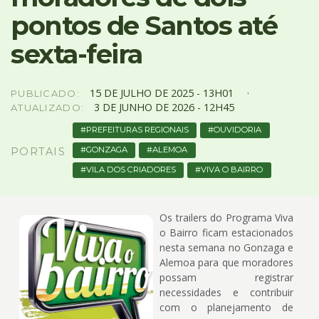
4
pontos de Santos até
Acessibilidade
5
sexta-feira
15
DE
JULHO
DE
2025 -
13H01
PUBLICADO:
3
DE
JUNHO
DE
2026 -
12H45
ATUALIZADO:
PREFEITURAS REGIONAIS
OUVIDORIA
GONZAGA
ALEMOA
PORTAIS
VILA DOS CRIADORES
VIVA O BAIRRO
Os trailers do Programa Viva
o Bairro ficam estacionados
nesta semana no Gonzaga e
Alemoa para que moradores
possam registrar
necessidades e contribuir
com o planejamento de