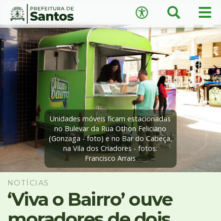
×
Busca
Men
Acessibilidade
prin
Ir
Conteúdo
para
o
conteúdo
1
Ir
A
−
+
A
para
o
↺
Restaurar padrão
menu
Unidades móveis ficam estacionadas
2
no Bulevar da Rua Othon Feliciano
Ir
(Gonzaga - foto) e no Bar do Cabeça,
na Vila dos Criadores - fotos:
para
Francisco Arrais
busca
3
Ir
NOTÍCIAS
para
‘Viva o Bairro’ ouve
o
moradores de dois
rodapé