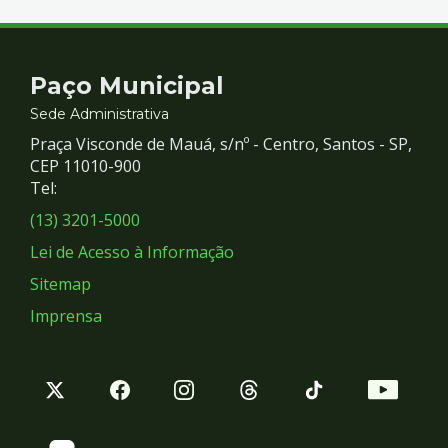
Contato
Paço Municipal
e
Sede Administrativa
Praça Visconde de Mauá, s/nº - Centro, Santos - SP,
Redes
CEP 11010-900
Tel:
Sociais
(13) 3201-5000
Lei de Acesso à Informação
Sitemap
Imprensa