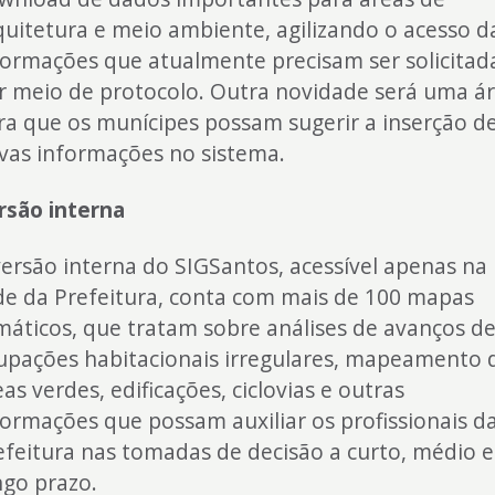
quitetura e meio ambiente, agilizando o acesso d
formações que atualmente precisam ser solicitad
r meio de protocolo. Outra novidade será uma á
ra que os munícipes possam sugerir a inserção d
vas informações no sistema.
rsão interna
versão interna do SIGSantos, acessível apenas na
de da Prefeitura, conta com mais de 100 mapas
máticos, que tratam sobre análises de avanços d
upações habitacionais irregulares, mapeamento 
as verdes, edificações, ciclovias e outras
formações que possam auxiliar os profissionais d
efeitura nas tomadas de decisão a curto, médio e
ngo prazo.