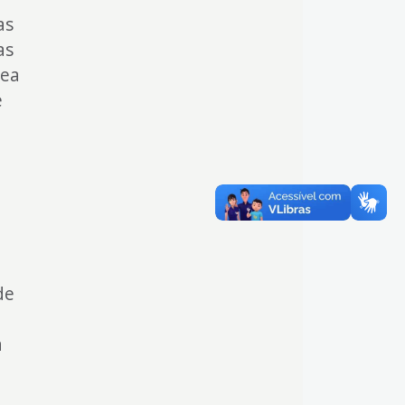
as
as
rea
e
e
de
a