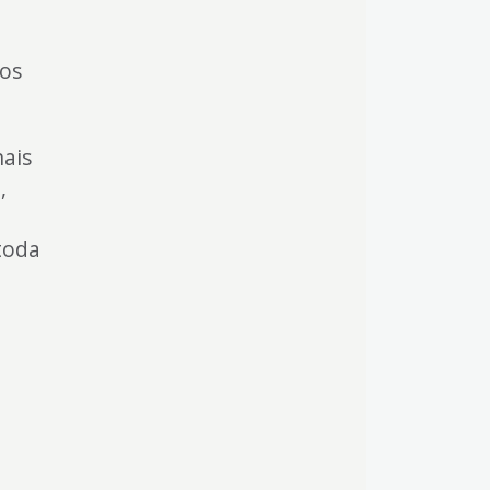
ros
nais
,
toda