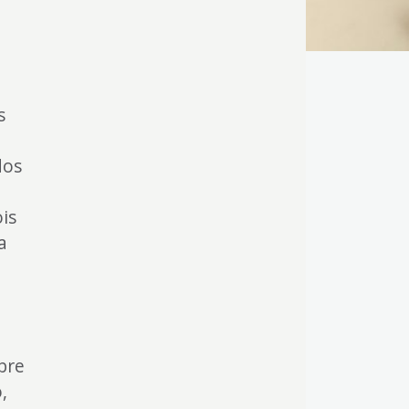
s
dos
is
a
bre
,