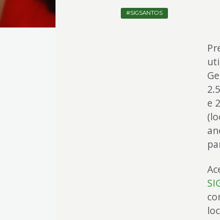
SIGSANTOS
Pr
ut
Ge
2.
e 
(l
an
pa
Ac
SI
co
lo