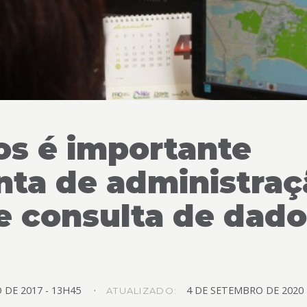
os é importante
nta de administraç
e consulta de dado
O
DE
2017 -
13H45
4
DE
SETEMBRO
DE
2020
ATUALIZADO: