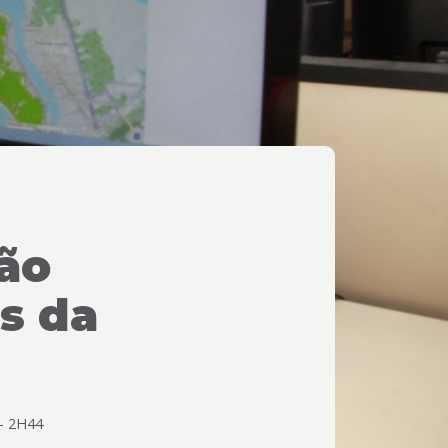
ão
s da
 -
2H44