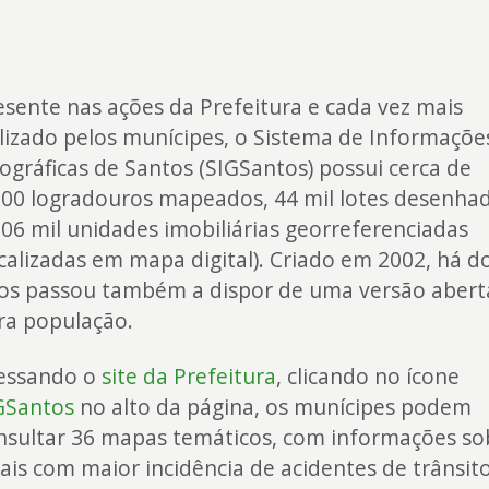
esente nas ações da Prefeitura e cada vez mais
ilizado pelos munícipes, o Sistema de Informaçõe
ográficas de Santos (SIGSantos) possui cerca de
500 logradouros mapeados, 44 mil lotes desenha
206 mil unidades imobiliárias georreferenciadas
ocalizadas em mapa digital). Criado em 2002, há do
os passou também a dispor de uma versão abert
ra população.
essando o
site da Prefeitura
, clicando no ícone
GSantos
no alto da página, os munícipes podem
nsultar 36 mapas temáticos, com informações so
cais com maior incidência de acidentes de trânsito