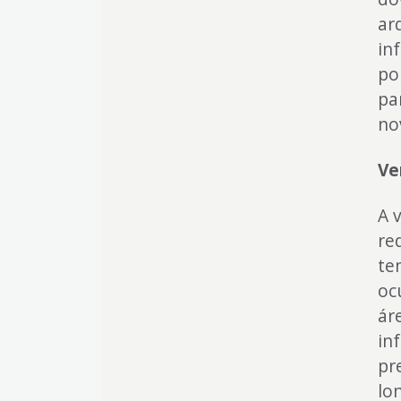
ar
in
po
pa
no
Ve
A 
re
te
oc
áre
in
pr
lo