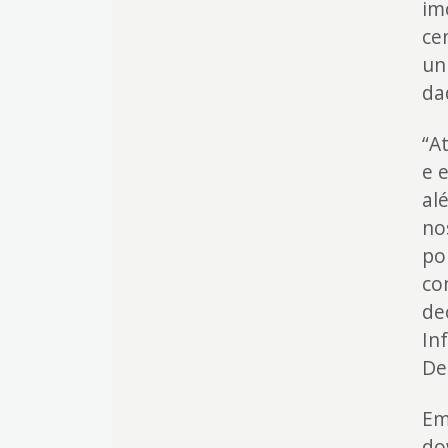
im
ce
un
da
“A
e 
al
no
po
co
de
In
De
Em
do