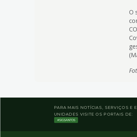
O 
co
CO
Co
ge
(M
Fo
PARA MAIS NOTÍCIAS, SERVIÇOS E
UNIDADES VISITE OS PORTAIS DE:
SIGSANTOS