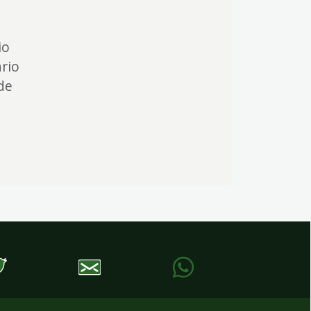
io
rio
de
a