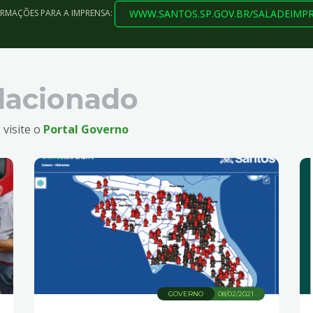
WWW.SANTOS.SP.GOV.BR/SALADEIMP
ORMAÇÕES PARA A IMPRENSA:
lacionado
 visite o
Portal Governo
GOVERNO
08/02/2021