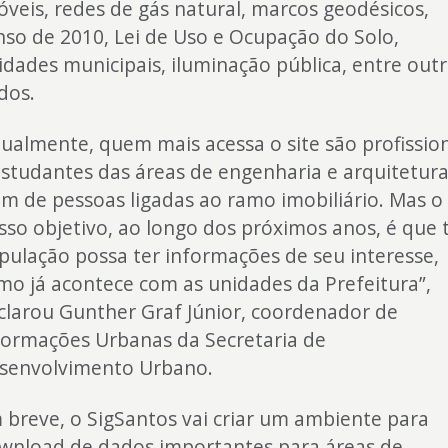
óveis, redes de gás natural, marcos geodésicos,
nso de 2010, Lei de Uso e Ocupação do Solo,
idades municipais, iluminação pública, entre out
dos.
tualmente, quem mais acessa o site são profissio
estudantes das áreas de engenharia e arquitetura
ém de pessoas ligadas ao ramo imobiliário. Mas o
sso objetivo, ao longo dos próximos anos, é que 
pulação possa ter informações de seu interesse,
mo já acontece com as unidades da Prefeitura”,
clarou Gunther Graf Júnior, coordenador de
formações Urbanas da Secretaria de
senvolvimento Urbano.
 breve, o SigSantos vai criar um ambiente para
wnload de dados importantes para áreas de