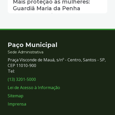
Mais proteção às mulheres:
Guardiã Maria da Penha
comemora sete anos com
ampliação de equipes em
Santos
Contato
Paço Municipal
e
Sede Administrativa
Praça Visconde de Mauá, s/nº - Centro, Santos - SP,
Redes
CEP 11010-900
Tel:
Sociais
(13) 3201-5000
Lei de Acesso à Informação
Sitemap
Imprensa