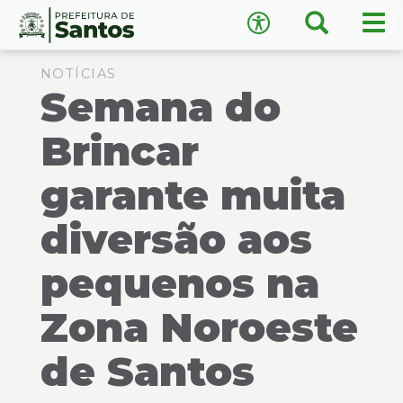
×
Busca
Men
Acessibilidade
prin
Ir
Conteúdo
para
NOTÍCIAS
Semana do
o
conteúdo
1
Brincar
Ir
A
−
+
A
para
garante muita
o
↺
Restaurar padrão
menu
diversão aos
2
Ir
pequenos na
para
busca
3
Zona Noroeste
Ir
para
de Santos
o
rodapé