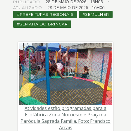
28
DE
MAIO
DE
2026 -
16H05
4
PUBLICADO:
28
DE
MAIO
DE
2026 -
16H06
ATUALIZADO:
Acessibilidade
5
PREFEITURAS REGIONAIS
SEMULHER
SEMANA DO BRINCAR
Atividades estão programadas para a
Ecofábrica Zona Noroeste e Praça da
Paróquia Sagrada Família. Foto: Francisco
Arrais