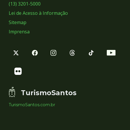
Sociais
(13) 3201-5000
Lei de Acesso à Informação
Sitemap
Imprensa
TurismoSantos
TurismoSantos.com.br