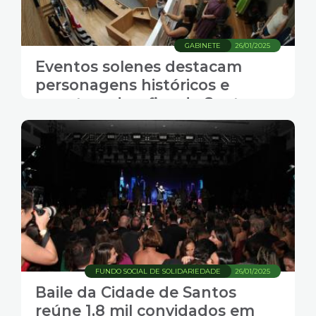
GABINETE
26/01/2025
Eventos solenes destacam
personagens históricos e
apontam desafios de Santos
para o futuro
FUNDO SOCIAL DE SOLIDARIEDADE
26/01/2025
Baile da Cidade de Santos
reúne 1,8 mil convidados em