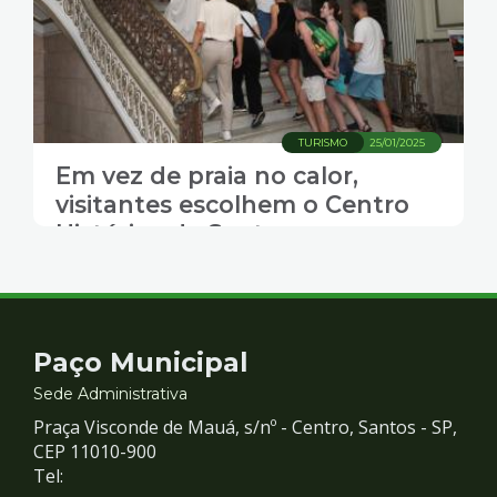
TURISMO
25/01/2025
Em vez de praia no calor,
visitantes escolhem o Centro
Histórico de Santos
Contato
Paço Municipal
e
Sede Administrativa
Praça Visconde de Mauá, s/nº - Centro, Santos - SP,
Redes
CEP 11010-900
Tel: