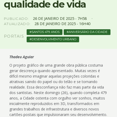
qualidade de vida
4
Acessibilidade
5
26
DE
JANEIRO
DE
2025 -
7H58
PUBLICADO:
28
DE
JANEIRO
DE
2025 -
16H40
ATUALIZADO:
SANTOS 479 ANOS
ANIVERSÁRIO DA CIDADE
PORTAIS
DESENVOLVIMENTO URBANO
Thadeu Aguiar
O projeto gráfico de uma grande obra pública costuma
gerar descrença quando apresentado. Muitas vezes é
difícil mesmo imaginar aquelas projeções coloridas e
atrativas saindo do papel ou do telão e se tornando
realidade. Essa desconfiança não faz mais parte da vida
dos santistas. Neste domingo (26), quando completa 479
anos, a Cidade ostenta com orgulho ver sonhos, muitos
inicialmente reproduzidos em 3D, transformados em
grandes trabalhos de infraestrutura e diversos novos
cartões-postais que impulsionaram seu desenvolvimento.