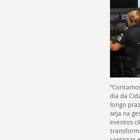
“Contamos
dia da Cid
longo pra
seja na ge
eventos c
transforma
santistas 