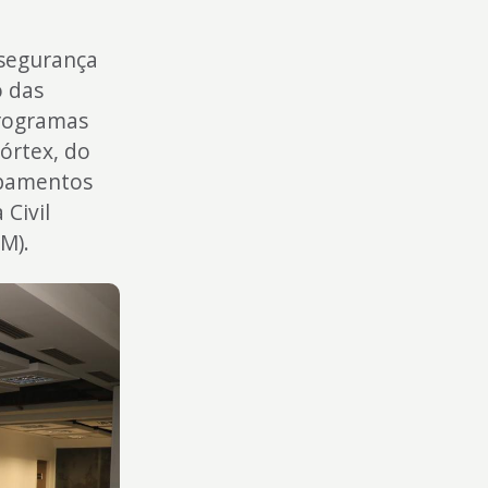
 segurança
o das
rogramas
órtex, do
uipamentos
Civil
M).