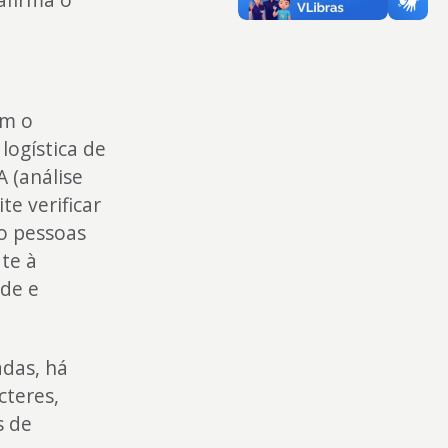
am o
logística de
 (análise
te verificar
o pessoas
te à
úde e
adas, há
cteres,
s de