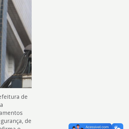
efeitura de
na
ipamentos
egurança, de
afirma o