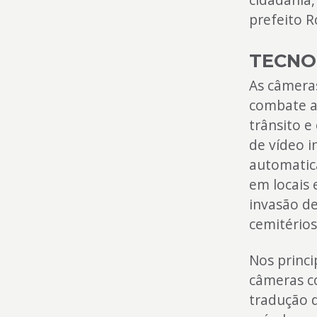
prefeito R
TECNO
As câmeras
combate ao
trânsito e
de vídeo i
automatic
em locais 
invasão de
cemitérios
Nos princi
câmeras c
tradução d