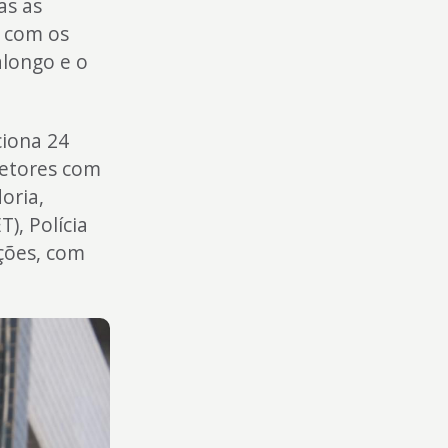
as as
m com os
alongo e o
iona 24
setores com
oria,
), Polícia
ações, com