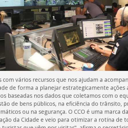
 com vários recursos que nos ajudam a acompanh
ade de forma a planejar estrategicamente ações 
zos baseadas nos dados que coletamos com o eq
stão de bens públicos, na eficiência do trânsito, 
limáticos ou na segurança. O CCO é uma marca d
ção da Cidade e veio para otimizar a rotina de t
e turistas que vêm nos visitar", afirma o secretári