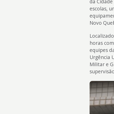
da Cidade 
escolas, u
equipamen
Novo Queb
Localizad
horas com 
equipes da
Urgência U
Militar e 
supervisão