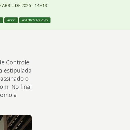
E
ABRIL
DE
2026 -
14H13
O
CCO
SANTOS AO VIVO
de Controle
a estipulada
 assinado o
om. No final
como a