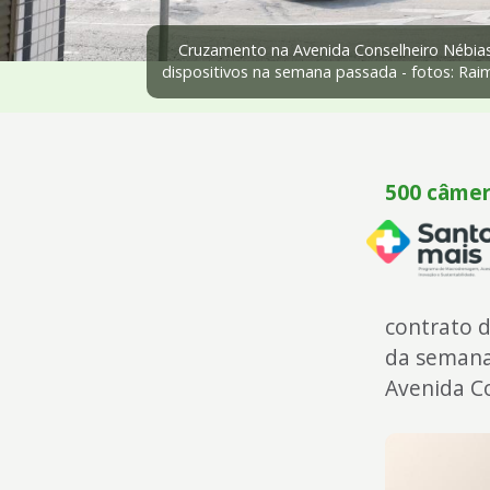
4
Acessibilidade
Cruzamento na Avenida Conselheiro Nébia
5
dispositivos na semana passada - fotos: Ra
500 câmer
contrato 
da semana
Avenida Co