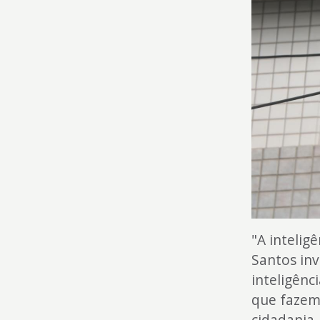
"A intelig
Santos inv
inteligênc
que fazem 
cidadania,