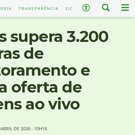
×
Busca
Men
Acessibilidade
ORIA
TRANSPARÊNCIA
SIC
prin
s supera 3.200
as de
A
−
+
A
oramento e
↺
Restaurar padrão
a oferta de
ns ao vivo
E
ABRIL
DE
2026 -
10H16