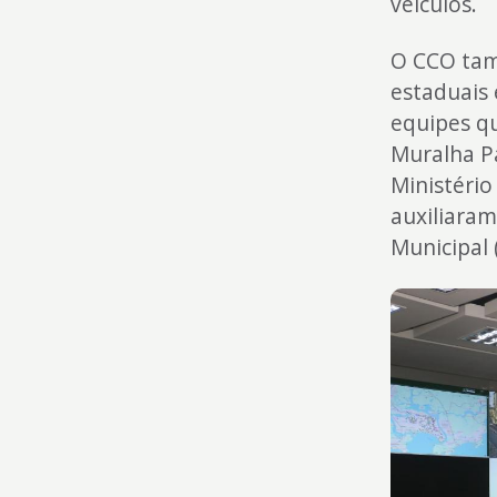
veículos.
O CCO tam
estaduais 
equipes q
Muralha Pa
Ministério
auxiliaram
Municipal 