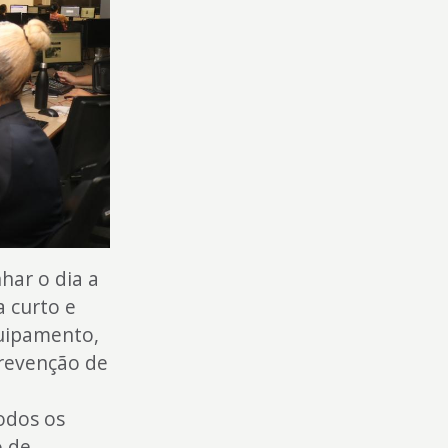
ar o dia a
a curto e
uipamento,
prevenção de
a
odos os
o de