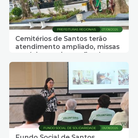
PREFEITURAS REGIONAIS
07/08/2026
Cemitérios de Santos terão
atendimento ampliado, missas
e música ao vivo no fim de
semana do Dia dos Pais
FUNDO SOCIAL DE SOLIDARIDADE
06/08/2026
Fundo Social de Santos