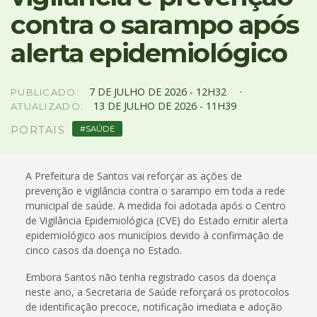
4
contra o sarampo após
Acessibilidade
5
alerta epidemiológico
7
DE
JULHO
DE
2026 -
12H32
PUBLICADO:
13
DE
JULHO
DE
2026 -
11H39
ATUALIZADO:
SAÚDE
PORTAIS
A Prefeitura de Santos vai reforçar as ações de
prevenção e vigilância contra o sarampo em toda a rede
municipal de saúde. A medida foi adotada após o Centro
de Vigilância Epidemiológica (CVE) do Estado emitir alerta
epidemiológico aos municípios devido à confirmação de
cinco casos da doença no Estado.
Embora Santos não tenha registrado casos da doença
neste ano, a Secretaria de Saúde reforçará os protocolos
de identificação precoce, notificação imediata e adoção