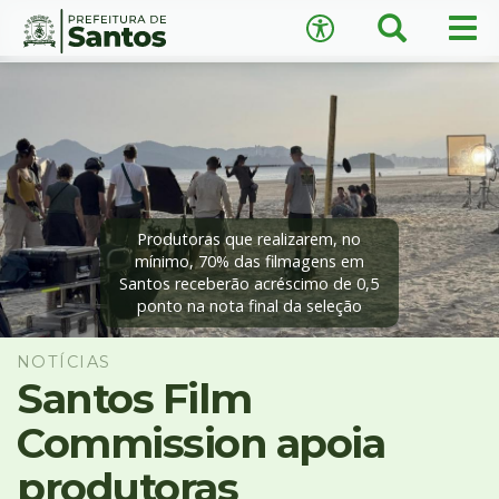
×
Busca
Men
Acessibilidade
prin
Ir
Conteúdo
para
o
conteúdo
1
Ir
A
−
+
A
para
o
Produtoras que realizarem, no
↺
Restaurar padrão
menu
mínimo, 70% das filmagens em
Santos receberão acréscimo de 0,5
2
ponto na nota final da seleção
Ir
para
busca
NOTÍCIAS
3
Santos Film
Ir
Commission apoia
para
o
produtoras
rodapé