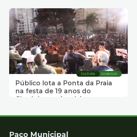
Guarany
CULTURA
02/08/2026
Público lota a Ponta da Praia
na festa de 19 anos do
Chorinho no Aquário, em
Santos
Contato
Paço Municipal