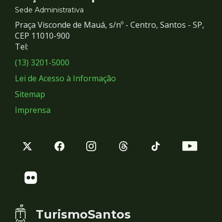
e
Sede Administrativa
Praça Visconde de Mauá, s/nº - Centro, Santos - SP,
Redes
CEP 11010-900
Tel:
Sociais
(13) 3201-5000
Lei de Acesso à Informação
Sitemap
Imprensa
TurismoSantos