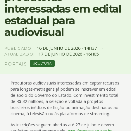
4
interessadas em edital
Acessibilidade
5
estadual para
audiovisual
16
DE
JUNHO
DE
2026 -
14H37
PUBLICADO:
17
DE
JUNHO
DE
2026 -
16H05
ATUALIZADO:
CULTURA
PORTAIS
Produtoras audiovisuais interessadas em captar recursos
para longas-metragens já podem se inscrever em edital
de apoio do Governo do Estado. Com investimento total
de R$ 32 milhões, a seleção é voltada a projetos
brasileiros inéditos de ficção ou animação destinados ao
cinema, à televisão ou às plataformas de streaming.
As inscrições seguem abertas até 27 de julho e devem
ser feitas gratuitamente pelo
www.fomento.sp.gov.br
.